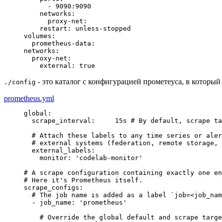
      - 9090:9090
    networks
:
      proxy-net
:
    restart
: 
unless-stopped
volumes
:
  prometheus-data
:
networks
:
  proxy-net
:
    external
: 
true
- это каталог с конфигурацией прометеуса, в которы
./config
prometheus.yml
global
:
  scrape_interval
: 
    15s 
# By default, scrape ta
# Attach these labels to any time series or aler
# external systems (federation, remote storage, 
  external_labels
:
    monitor
: 
'codelab-monitor'

# A scrape configuration containing exactly one en
# Here it's Prometheus itself.
scrape_configs
# The job name is added as a label `job=<job_nam
  - job_name
: 
'prometheus'

# Override the global default and scrape targe