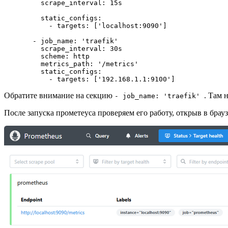
    scrape_interval
: 
    static_configs
:
      - targets
: 
[
'localhost:9090'
]
  - job_name
: 
'traefik'
    scrape_interval
: 
30s
    scheme
: 
http
    metrics_path
: 
'/metrics'
    static_configs
:
      - targets
: 
[
'192.168.1.1:9100'
]
Обратите внимание на секцию
. Там 
- job_name: 'traefik'
После запуска прометеуса проверяем его работу, открыв в брау