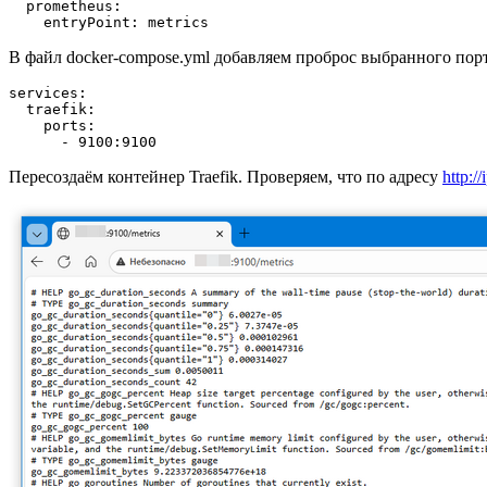
  prometheus
:
    entryPoint
: 
metrics
В файл docker-compose.yml добавляем проброс выбранного порт
services
:
  traefik
:
    ports
      - 9100:9100
Пересоздаём контейнер Traefik. Проверяем, что по адресу
http:/