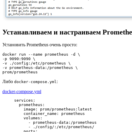
Устанавливаем и настраиваем Promethe
Установить Prometheus очень просто:
docker run 
--name
 prometheus 
-d
-p
9090
:
9090
-v
 .
/
config:
/
etc
/
-v
 prometheus-data:
/
prometheus \

prom
/
prometheus
Либо
:
docker-compose.yml
docker-compose.yml
services
:
  prometheus
:
    image
: 
prom/prometheus:latest
    container_name
: 
prometheus
    volumes
      - prometheus-data:/prometheus

      - ./config/:/etc/prometheus/
    ports