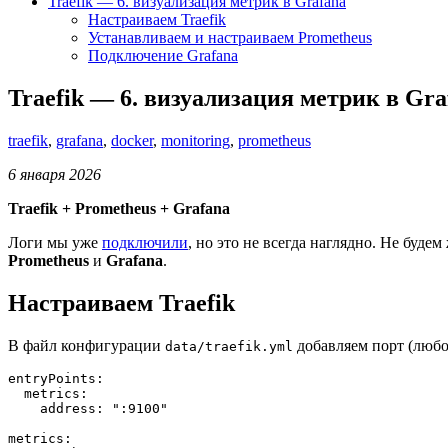
Traefik — 6. визуализация метрик в Grafana
Настраиваем Traefik
Устанавливаем и настраиваем Prometheus
Подключение Grafana
Traefik — 6. визуализация метрик в Gra
traefik
,
grafana
,
docker
,
monitoring
,
prometheus
6 января 2026
Traefik + Prometheus + Grafana
Логи мы уже
подключили
, но это не всегда наглядно. Не буд
Prometheus
и
Grafana
.
Настраиваем Traefik
В файл конфигурации
добавляем порт (любо
data/traefik.yml
entryPoints
:
  metrics
:
    address
: 
":9100"
metrics
: