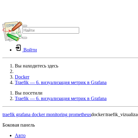
Войти
Вы находитесь здесь
Home
Docker
Traefik — 6. визуализация метрик в Grafana
Вы посетили
Traefik — 6. визуализация метрик в Grafana
traefik
grafana
docker
monitoring
prometheus
docker:traefik_vizualiz
Боковая панель
Авто