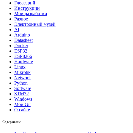
Глоссарий
Инструкции
Мои разработки
Разное
Электронный музей
AI
Arduino
Datasheet
Docker
ESP32
ESP8266
Hardware
Linux
Mikrotik
Network
Python
Software
STM32
Windows
Мой Git
О сайте
Содержание