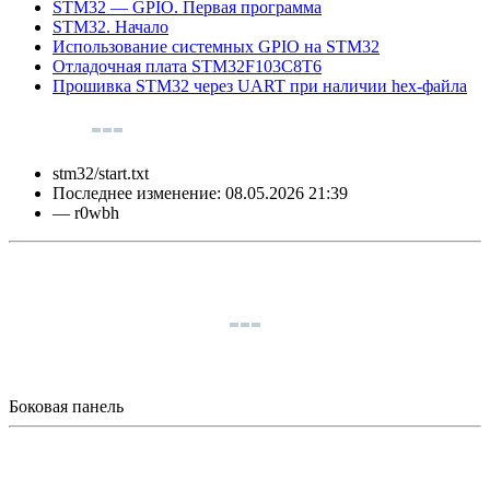
STM32 — GPIO. Первая программа
STM32. Начало
Использование системных GPIO на STM32
Отладочная плата STM32F103C8T6
Прошивка STM32 через UART при наличии hex-файла
stm32/start.txt
Последнее изменение:
08.05.2026 21:39
—
r0wbh
Боковая панель