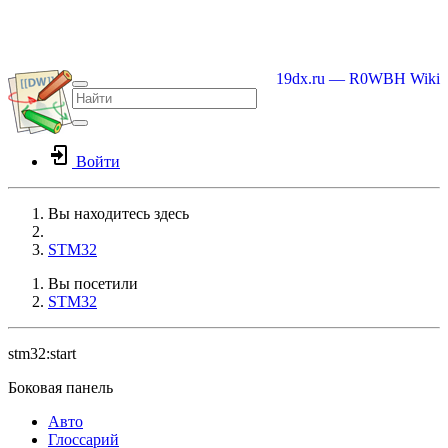
19dx.ru — R0WBH Wiki
Войти
Вы находитесь здесь
Home
STM32
Вы посетили
STM32
stm32:start
Боковая панель
Авто
Глоссарий