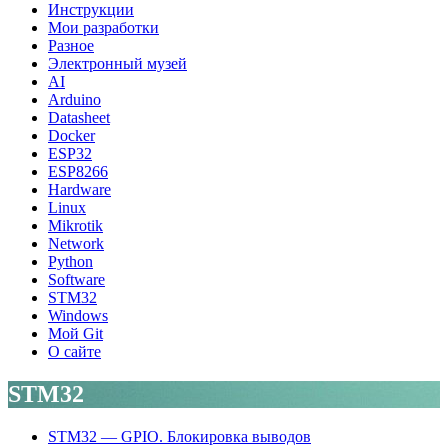
Инструкции
Мои разработки
Разное
Электронный музей
AI
Arduino
Datasheet
Docker
ESP32
ESP8266
Hardware
Linux
Mikrotik
Network
Python
Software
STM32
Windows
Мой Git
О сайте
STM32
STM32 — GPIO. Блокировка выводов