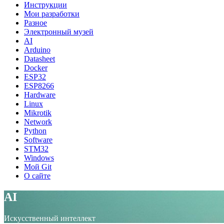
Инструкции
Мои разработки
Разное
Электронный музей
AI
Arduino
Datasheet
Docker
ESP32
ESP8266
Hardware
Linux
Mikrotik
Network
Python
Software
STM32
Windows
Мой Git
О сайте
AI
Искусственный интеллект