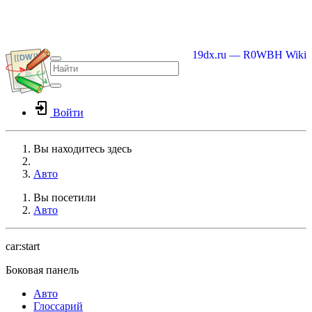
19dx.ru — R0WBH Wiki
Войти
Вы находитесь здесь
Home
Авто
Вы посетили
Авто
car:start
Боковая панель
Авто
Глоссарий