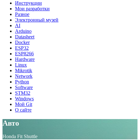
Инструкции
Мои разработки
Разное
Электронный музей
AI
Arduino
Datasheet
Docker
ESP32
ESP8266
Hardware
Linux
Mikrotik
Network
Python
Software
STM32
Windows
Мой Git
О сайте
Авто
Honda Fit Shuttle