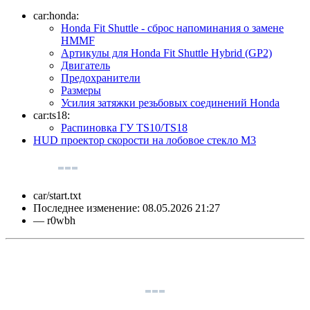
car:honda:
Honda Fit Shuttle - сброс напоминания о замене
HMMF
Артикулы для Honda Fit Shuttle Hybrid (GP2)
Двигатель
Предохранители
Размеры
Усилия затяжки резьбовых соединений Honda
car:ts18:
Распиновка ГУ TS10/TS18
HUD проектор скорости на лобовое стекло M3
car/start.txt
Последнее изменение:
08.05.2026 21:27
—
r0wbh