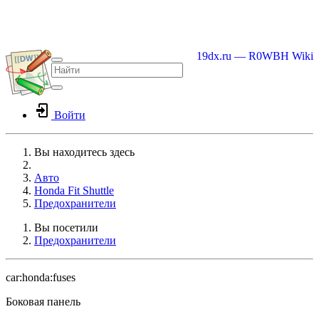
19dx.ru — R0WBH Wiki
Войти
Вы находитесь здесь
Home
Авто
Honda Fit Shuttle
Предохранители
Вы посетили
Предохранители
car:honda:fuses
Боковая панель