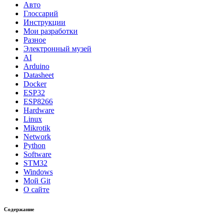
Авто
Глоссарий
Инструкции
Мои разработки
Разное
Электронный музей
AI
Arduino
Datasheet
Docker
ESP32
ESP8266
Hardware
Linux
Mikrotik
Network
Python
Software
STM32
Windows
Мой Git
О сайте
Содержание