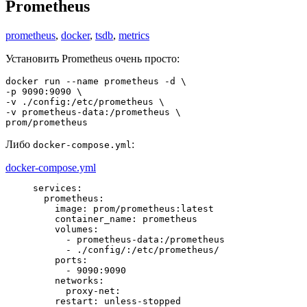
Prometheus
prometheus
,
docker
,
tsdb
,
metrics
Установить Prometheus очень просто:
docker run 
--name
 prometheus 
-d
-p
9090
:
9090
-v
 .
/
config:
/
etc
/
-v
 prometheus-data:
/
prometheus \

prom
/
prometheus
Либо
:
docker-compose.yml
docker-compose.yml
services
:
  prometheus
:
    image
: 
prom/prometheus:latest
    container_name
: 
prometheus
    volumes
      - prometheus-data:/prometheus

      - ./config/:/etc/prometheus/
    ports
      - 9090:9090
    networks
:
      proxy-net
:
    restart
: 
unless-stopped