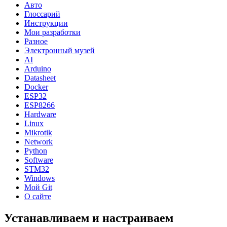
Авто
Глоссарий
Инструкции
Мои разработки
Разное
Электронный музей
AI
Arduino
Datasheet
Docker
ESP32
ESP8266
Hardware
Linux
Mikrotik
Network
Python
Software
STM32
Windows
Мой Git
О сайте
Устанавливаем и настраиваем