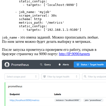
    static_configs
:
      - targets
: 
[
'localhost:9090'
]
  - job_name
: 
'myjob'
    scrape_interval
: 
30s
    scheme
: 
http
    metrics_path
: 
'/metrics'
    static_configs
:
      - targets
: 
[
'192.168.1.1:9100'
]
- это имена заданий. Можно прописывать любые.
job_name
По ним затем можно будет делать выборку в метриках.
После запуска прометеуса проверяем его работу, открыв в
браузере страничку на 9090 порту:
http://IP:9090/targets