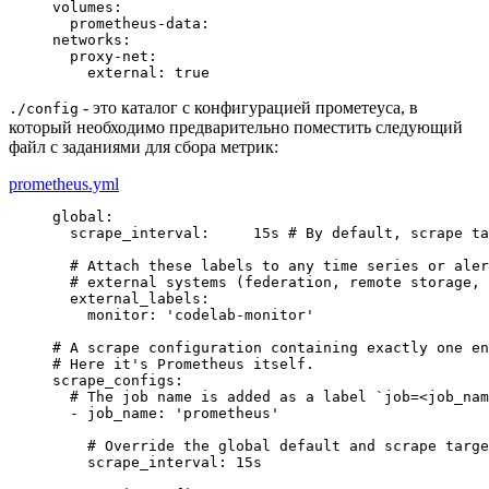
volumes
:
  prometheus-data
:
networks
:
  proxy-net
:
    external
: 
true
- это каталог с конфигурацией прометеуса, в
./config
который необходимо предварительно поместить следующий
файл с заданиями для сбора метрик:
prometheus.yml
global
:
  scrape_interval
: 
    15s 
# By default, scrape ta
# Attach these labels to any time series or aler
# external systems (federation, remote storage, 
  external_labels
:
    monitor
: 
'codelab-monitor'

# A scrape configuration containing exactly one en
# Here it's Prometheus itself.
scrape_configs
# The job name is added as a label `job=<job_nam
  - job_name
: 
'prometheus'

# Override the global default and scrape targe
    scrape_interval
: 