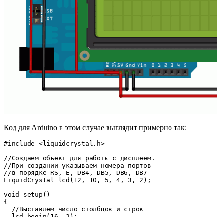
Код для Arduino в этом случае выглядит примерно так:
#include <liquidcrystal.h>
//Создаем объект для работы с дисплеем.
//При создании указываем номера портов
//в порядке RS, E, DB4, DB5, DB6, DB7
LiquidCrystal lcd
(
12
, 
10
, 
5
, 
4
, 
3
, 
2
)
;
void
 setup
(
)
{
//Выставлем число столбцов и строк
  lcd.
begin
(
16
, 
2
)
;