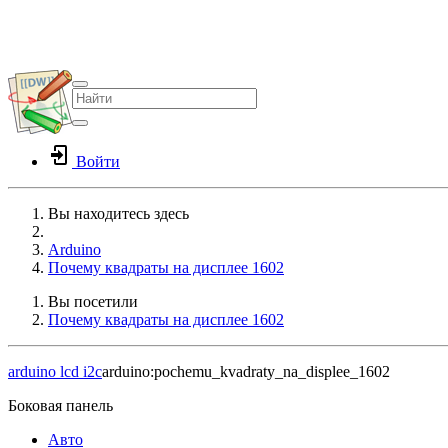
Войти
Вы находитесь здесь
Home
Arduino
Почему квадраты на дисплее 1602
Вы посетили
Почему квадраты на дисплее 1602
arduino
lcd
i2c
arduino:pochemu_kvadraty_na_displee_1602
Боковая панель
Авто