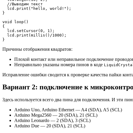
//Выводим текст
  lcd.
print
(
"hello, world!"
)
;
}
void
 loop
(
)
{
  lcd.
setCursor
(
0
, 
1
)
;
  lcd.
print
(
millis
(
)
/
1000
)
;
}
Причины отображения квадратов:
Плохой контакт или неправильное подключение проводов 
Неправильно указаны номера пинов в коде
LiquidCrysta
Исправление ошибки сводится к проверке качества пайки контак
Вариант 2: подключение к микроконтро
Здесь используется всего два пина для подключения. И эти пи
Arduino Uno, Arduino Ethernet — A4 (SDA), A5 (SCL)
Arduino Mega2560 — 20 (SDA), 21 (SCL)
Arduino Leonardo — 2 (SDA), 3 (SCL)
Arduino Due — 20 (SDA), 21 (SCL)