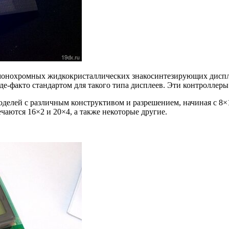
монохромных жидкокристаллических знакосинтезирующих диспле
де-факто стандартом для такого типа дисплеев. Эти контроллер
оделей с различным конструктивом и разрешением, начиная с 8×1
аются 16×2 и 20×4, а также некоторые другие.