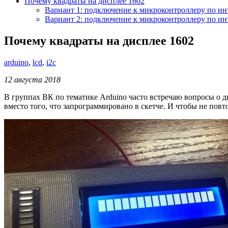
Почему квадраты на дисплее 1602
Вариант 1: подключение к микроконтроллеру по и
Вариант 2: подключение к микроконтроллеру по ин
Почему квадраты на дисплее 1602
arduino
,
lcd
,
i2c
12 августа 2018
В группах ВК по тематике Arduino часто встречаю вопросы о 
вместо того, что запрограммировано в скетче. И чтобы не повто