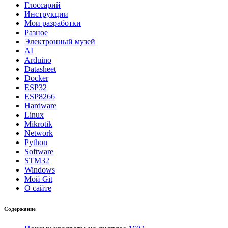
Глоссарий
Инструкции
Мои разработки
Разное
Электронный музей
AI
Arduino
Datasheet
Docker
ESP32
ESP8266
Hardware
Linux
Mikrotik
Network
Python
Software
STM32
Windows
Мой Git
О сайте
Содержание