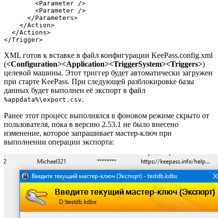
<Parameter
/>
<Parameter
/>
</Parameters
>
</Action
>
</Actions
>
</Trigger
>
XML готов к вставке в файл конфигурации KeePass.config.xml
(
<Configuration><Application><TriggerSystem><Triggers>
)
целевой машины. Этот триггер будет автоматически загружен
при старте KeePass. При следующей разблокировке базы
данных будет выполнен её экспорт в файл
.
%appdata%\export.csv
Ранее этот процесс выполнялся в фоновом режиме скрыто от
пользователя, пока в версию 2.53.1 не было внесено
изменение, которое запрашивает мастер-ключ при
выполнении операции экспорта: