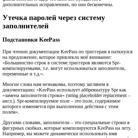
дополнительных исправлениях, но они бесконечны.
Утечка паролей через систему
заполнителей
Подстановки KeePass
При чтении документации KeePass по триггерам я наткнулся
на предложение, которое привлекло моё внимание:
«Большинство строк в системе триггеров являются Spr-
компилируемыми, т.е. могут использоваться заполнители,
переменные и т.д.».
Многие слова нам незнакомы, поэтому заглянем в
документацию: «KeePass использует аббревиатуру Spr как
«замена заполнителя строки» (string placeholder replacement –
англ.). Spr-компилируемое поле – это поле, содержимое
которого изменяется при выполнении действия с этим
полем».
Другими словами, заполнители – это специальные строки в
фигурных скобках, которые компилируются KeePass на лету.
Например, вы можете динамически использовать имя