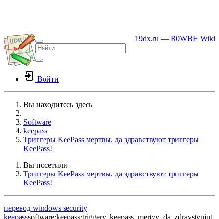
19dx.ru — R0WBH Wiki
Войти
Вы находитесь здесь
Home
Software
keepass
Триггеры KeePass мертвы, да здравствуют триггеры
KeePass!
Вы посетили
Триггеры KeePass мертвы, да здравствуют триггеры
KeePass!
перевод
windows
security
keepass
software:keepass:triggery_keepass_mertvy_da_zdravstvujut