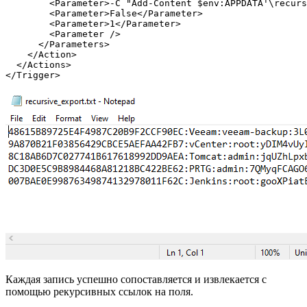
<Parameter
>
-C "Add-Content $env:APPDATA'\recurs
<Parameter
>
False
</Parameter
>
<Parameter
>
1
</Parameter
>
<Parameter
/>
</Parameters
>
</Action
>
</Actions
>
</Trigger
>
Каждая запись успешно сопоставляется и извлекается с
помощью рекурсивных ссылок на поля.