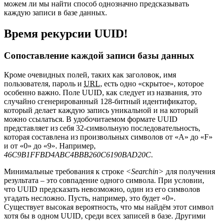
можем ли мы найти способ однозначно предсказывать
каждую записи в базе данных.
Время рекурсии UUID!
Сопоставление каждой записи базы данных
Кроме очевидных полей, таких как заголовок, имя
пользователя, пароль и
URL
, есть одно «скрытое», которое
особенно важно. Поле UUID, как следует из названия, это
случайно сгенерированный 128-битный идентификатор,
который делает каждую запись уникальной и на который
можно ссылаться. В удобочитаемом формате UUID
представляет из себя 32-символьную последовательность,
которая составлена из произвольных символов от «A» до «F»
и от «0» до «9». Например,
46C9B1FFBD4ABC4BBB260C6190BAD20C
.
Минимальные требования к строке
<Searchin>
для получения
результата – это совпадение одного символа. При условии,
что UUID предсказать невозможно, один из его символов
угадать несложно. Пусть, например, это будет «0».
Существует высокая вероятность, что мы найдём этот символ
хотя бы в одном UUID, среди всех записей в базе. Другими