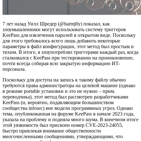
7 лет назад Уилл Шредер (@harmj0y) показал, как
злоумышленники могут использовать систему триггеров
KeePass для извлечения паролей в открытом виде. Поскольку
для этого требовалось всего лишь добавить некоторые
параметры в файл конфигурации, этот метод был простым и
тихим. В итоге, я злоупотреблял триггерами каждый раз, когда
сталкивался с KeePass при тестировании на проникновение,
почти всегда собирая всю закрытую информацию ИТ-
персонала.
Поскольку для доступа на запись к такому файлу обычно
требуются права администратора на целевой машине (однако
в режиме portable установки и это не нужно – прим.
переводчика), этот метод был рассмотрен разработчиками
KeePass (и, вероятно, подавляющим большинством
сообщества infosec) вне модели программных угроз. Однако
тема, опубликованная на форуме KeePass в начале 2023 года,
указала на проблему и подняла много шума. В конечном итоге
этой уязвимости был присвоен номер CVE-2023-24055,
быстро привлекая внимание общественности
многочисленными сообщениями, утверждающими, что