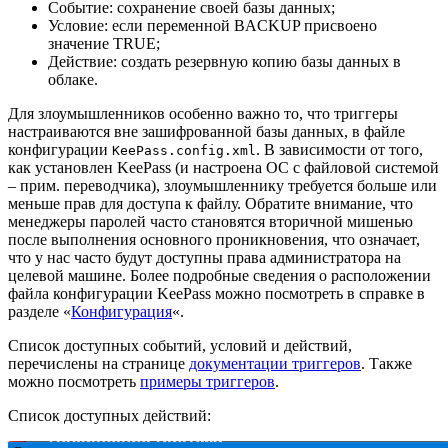
Событие: сохранение своей базы данных;
Условие: если переменной BACKUP присвоено
значение TRUE;
Действие: создать резервную копию базы данных в
облаке.
Для злоумышленников особенно важно то, что триггеры
настраиваются вне зашифрованной базы данных, в файле
конфигурации
. В зависимости от того,
KeePass.config.xml
как установлен KeePass (и настроена ОС с файловой системой
– прим. переводчика), злоумышленнику требуется больше или
меньше прав для доступа к файлу. Обратите внимание, что
менеджеры паролей часто становятся вторичной мишенью
после выполнения основного проникновения, что означает,
что у нас часто будут доступны права администратора на
целевой машине. Более подробные сведения о расположении
файла конфигурации KeePass можно посмотреть в справке в
разделе «
Конфигурация
«.
Список доступных событий, условий и действий,
перечислены на странице
документации триггеров
. Также
можно посмотреть
примеры триггеров
.
Список доступных действий: