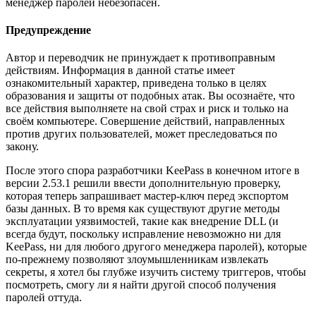
менеджер паролей небезопасен.
Предупреждение
Автор и переводчик не принуждает к противоправным
действиям. Информация в данной статье имеет
ознакомительный характер, приведена только в целях
образования и защиты от подобных атак. Вы осознаёте, что
все действия выполняете на свой страх и риск и только на
своём компьютере. Совершение действий, направленных
против других пользователей, может преследоваться по
закону.
После этого спора разработчики KeePass в конечном итоге в
версии 2.53.1 решили ввести дополнительную проверку,
которая теперь запрашивает мастер-ключ перед экспортом
базы данных. В то время как существуют другие методы
эксплуатации уязвимостей, такие как внедрение DLL (и
всегда будут, поскольку исправление невозможно ни для
KeePass, ни для любого другого менеджера паролей), которые
по-прежнему позволяют злоумышленникам извлекать
секреты, я хотел бы глубже изучить систему триггеров, чтобы
посмотреть, смогу ли я найти другой способ получения
паролей оттуда.