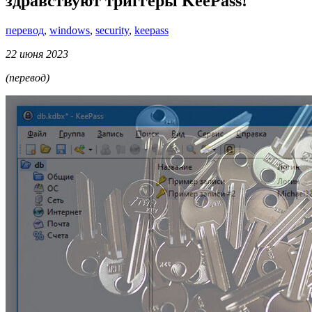
здравствуют триггеры KeePass!
перевод
,
windows
,
security
,
keepass
22 июня 2023
(перевод)