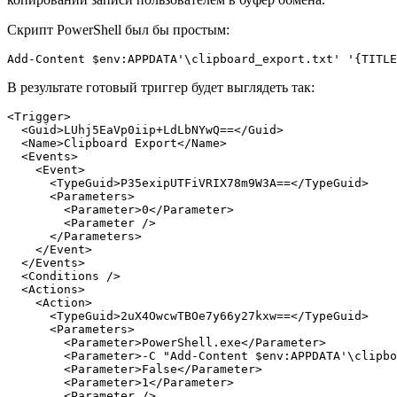
Скрипт PowerShell был бы простым:
Add-Content $env:APPDATA'\clipboard_export.txt' '{TITLE
В результате готовый триггер будет выглядеть так:
<Trigger
>
<Guid
>
LUhj5EaVp0iip+LdLbNYwQ==
</Guid
>
<Name
>
Clipboard Export
</Name
>
<Events
>
<Event
>
<TypeGuid
>
P35exipUTFiVRIX78m9W3A==
</TypeGuid
>
<Parameters
>
<Parameter
>
0
</Parameter
>
<Parameter
/>
</Parameters
>
</Event
>
</Events
>
<Conditions
/>
<Actions
>
<Action
>
<TypeGuid
>
2uX4OwcwTBOe7y66y27kxw==
</TypeGuid
>
<Parameters
>
<Parameter
>
PowerShell.exe
</Parameter
>
<Parameter
>
-C "Add-Content $env:APPDATA'\clipbo
<Parameter
>
False
</Parameter
>
<Parameter
>
1
</Parameter
>
<Parameter
/>