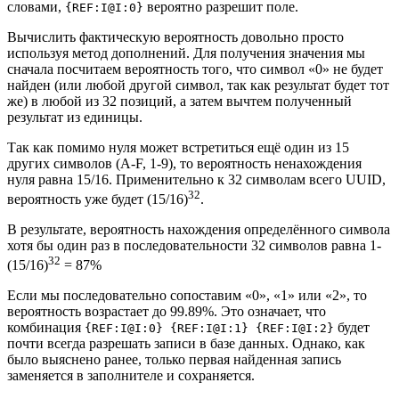
словами,
вероятно разрешит поле.
{REF:I@I:0}
Вычислить фактическую вероятность довольно просто
используя метод дополнений. Для получения значения мы
сначала посчитаем вероятность того, что символ «0» не будет
найден (или любой другой символ, так как результат будет тот
же) в любой из 32 позиций, а затем вычтем полученный
результат из единицы.
Так как помимо нуля может встретиться ещё один из 15
других символов (A-F, 1-9), то вероятность ненахождения
нуля равна 15/16. Применительно к 32 символам всего UUID,
32
вероятность уже будет (15/16)
.
В результате, вероятность нахождения определённого символа
хотя бы один раз в последовательности 32 символов равна 1-
32
(15/16)
= 87%
Если мы последовательно сопоставим «0», «1» или «2», то
вероятность возрастает до 99.89%. Это означает, что
комбинация
будет
{REF:I@I:0} {REF:I@I:1} {REF:I@I:2}
почти всегда разрешать записи в базе данных. Однако, как
было выяснено ранее, только первая найденная запись
заменяется в заполнителе и сохраняется.