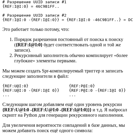
# Разрешение UUID записи #1

{REF:I@I:0} = 46C9B1FF..

# Разрешение UUID записи #2

{REF:I@I:0 -{REF:I@I:0}} = {REF:I@I:0 -46C9B1FF..} = DC
Это работает только потому, что:
Порядок разрешения постоянный от поиска к поиску
(
{REF:I@I:0}
будет соответствовать одной и той же
записи).
Рекурсивный заполнитель обычно компилирует «более
глубокие» элементы первыми.
Мы можем создать Spr-компилируемый триггер и записать
следующие заполнители в файл:
{REF:U@I:0}                 {REF:P@I:0}                
{REF:U@I:0 -{REF:I@I 0}}    {REF:P@I:0 -{REF:I@I 0}}   
...                         ...                        
Следующим шагом добавляем ещё один уровень рекурсии
{REF:U@I:0 -{REF:U@I:0 -{REF:I@I:0}}}
и т.д. Я набросал
скрипт на Python для генерации рекурсивного наполнения.
Для увеличения вероятности совпадений в базе данных, мы
можем добавить поиск ещё одного символа: