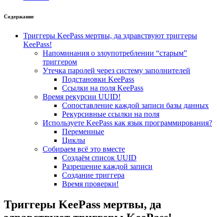
Содержание
Триггеры KeePass мертвы, да здравствуют триггеры
KeePass!
Напоминания о злоупотреблении “старым”
триггером
Утечка паролей через систему заполнителей
Подстановки KeePass
Ссылки на поля KeePass
Время рекурсии UUID!
Сопоставление каждой записи базы данных
Рекурсивные ссылки на поля
Используете KeePass как язык программирования?
Переменные
Циклы
Собираем всё это вместе
Создаём список UUID
Разрешение каждой записи
Создание триггера
Время проверки!
Триггеры KeePass мертвы, да