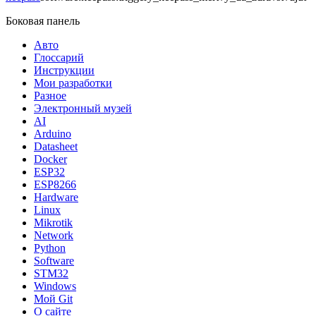
Боковая панель
Авто
Глоссарий
Инструкции
Мои разработки
Разное
Электронный музей
AI
Arduino
Datasheet
Docker
ESP32
ESP8266
Hardware
Linux
Mikrotik
Network
Python
Software
STM32
Windows
Мой Git
О сайте