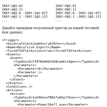
{REF:U@I:0}                 {REF:P@I:0}                
{REF:U@I:1}                 {REF:P@I:1}                
{REF:U@I:0 -{REF:I@I:0}}    {REF:P@I:0 -{REF:I@I:0}}   
{REF:U@I:1 -{REF:I@I:1}}    {REF:P@I:1 -{REF:I@I:1}}   
...                         ...                        
Давайте проверим полученный триггер на нашей тестовой
базе данных:
<Trigger
>
<Guid
>
cwlVj6cXjUaDVnvryDJkFw==
</Guid
>
<Name
>
Recursive Export
</Name
>
<TurnOffAfterAction
>
true
</TurnOffAfterAction
>
<Events
>
<Event
>
<TypeGuid
>
5f8TBoW4QYm5BvaeKztApw==
</TypeGuid
>
<Parameters
>
<Parameter
>
0
</Parameter
>
<Parameter
/>
</Parameters
>
</Event
>
</Events
>
<Conditions
/>
<Actions
>
<Action
>
<TypeGuid
>
2uX4OwcwTBOe7y66y27kxw==
</TypeGuid
>
<Parameters
>
<Parameter
>
PowerShell.exe
</Parameter
>