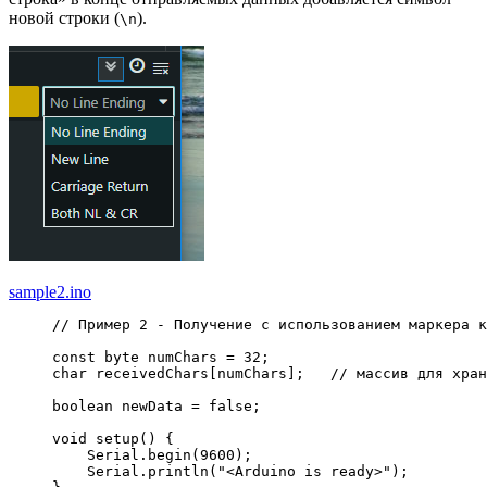
новой строки (
).
\n
sample2.ino
// Пример 2 - Получение с использованием маркера к
const
 byte numChars 
=
32
;
char
 receivedChars
[
numChars
]
;
// массив для хран
boolean newData 
=
false
;
void
 setup
(
)
{
    Serial.
begin
(
9600
)
;
    Serial.
println
(
"<Arduino is ready>"
)
;