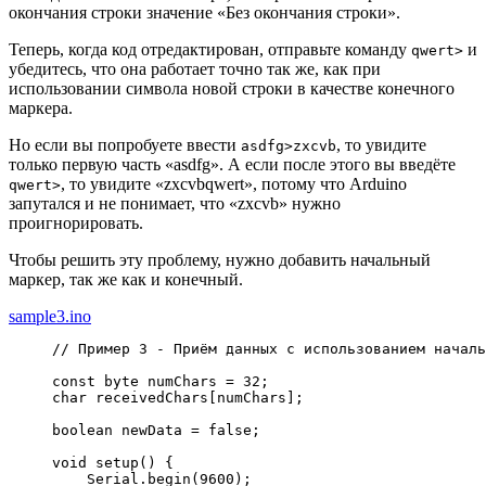
окончания строки значение «Без окончания строки».
Теперь, когда код отредактирован, отправьте команду
и
qwert>
убедитесь, что она работает точно так же, как при
использовании символа новой строки в качестве конечного
маркера.
Но если вы попробуете ввести
, то увидите
asdfg>zxcvb
только первую часть «asdfg». А если после этого вы введёте
, то увидите «zxcvbqwert», потому что Arduino
qwert>
запутался и не понимает, что «zxcvb» нужно
проигнорировать.
Чтобы решить эту проблему, нужно добавить начальный
маркер, так же как и конечный.
sample3.ino
// Пример 3 - Приём данных с использованием началь
const
 byte numChars 
=
32
;
char
 receivedChars
[
numChars
]
;
boolean newData 
=
false
;
void
 setup
(
)
{
    Serial.
begin
(
9600
)
;