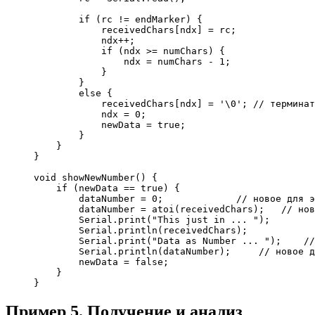
if
(
rc 
!
=
 endMarker
)
{
            receivedChars
[
ndx
]
=
 rc
;
            ndx
++
;
if
(
ndx 
>=
 numChars
)
{
                ndx 
=
 numChars 
-
1
;
}
}
else
{
            receivedChars
[
ndx
]
=
'
\0
'
;
// терминат
            ndx 
=
0
;
            newData 
=
true
;
}
}
}
void
 showNewNumber
(
)
{
if
(
newData 
==
true
)
{
        dataNumber 
=
0
;
// новое для э
        dataNumber 
=
atoi
(
receivedChars
)
;
// нов
        Serial.
print
(
"This just in ... "
)
;
        Serial.
println
(
receivedChars
)
;
        Serial.
print
(
"Data as Number ... "
)
;
//
        Serial.
println
(
dataNumber
)
;
// новое д
        newData 
=
false
;
}
}
Пример 5. Получение и анализ