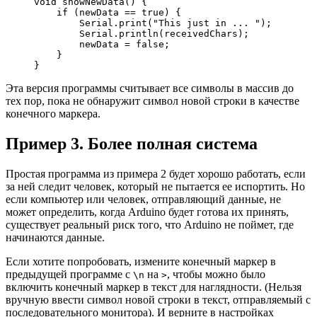
void
 showNewData
(
)
{
if
(
newData 
==
true
)
{
        Serial.
print
(
"This just in ... "
)
;
        Serial.
println
(
receivedChars
)
;
        newData 
=
false
;
}
}
Эта версия программы считывает все символы в массив до
тех пор, пока не обнаружит символ новой строки в качестве
конечного маркера.
Пример 3. Более полная система
Простая программа из примера 2 будет хорошо работать, если
за ней следит человек, который не пытается ее испортить. Но
если компьютер или человек, отправляющий данные, не
может определить, когда Arduino будет готова их принять,
существует реальный риск того, что Arduino не поймет, где
начинаются данные.
Если хотите попробовать, измените конечный маркер в
предыдущей программе с
на
, чтобы можно было
\n
>
включить конечный маркер в текст для наглядности. (Нельзя
вручную ввести символ новой строки в текст, отправляемый с
последовательного монитора). И верните в настройках