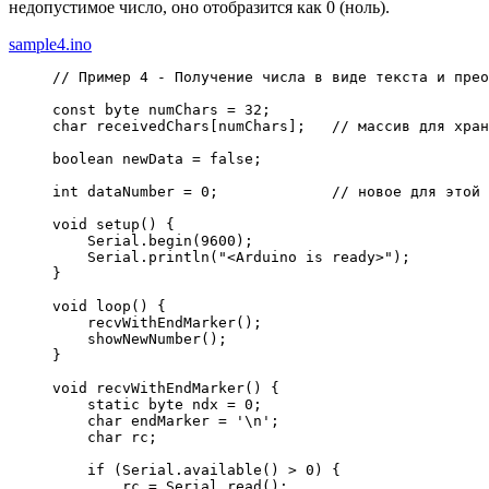
недопустимое число, оно отобразится как 0 (ноль).
sample4.ino
// Пример 4 - Получение числа в виде текста и прео
const
 byte numChars 
=
32
;
char
 receivedChars
[
numChars
]
;
// массив для хран
boolean newData 
=
false
;
int
 dataNumber 
=
0
;
// новое для этой 
void
 setup
(
)
{
    Serial.
begin
(
9600
)
;
    Serial.
println
(
"<Arduino is ready>"
)
;
}
void
 loop
(
)
{
    recvWithEndMarker
(
)
;
    showNewNumber
(
)
;
}
void
 recvWithEndMarker
(
)
{
static
 byte ndx 
=
0
;
char
 endMarker 
=
'
\n
'
;
char
 rc
;
if
(
Serial.
available
(
)
>
0
)
{
        rc 
=
 Serial.
read
(
)
;