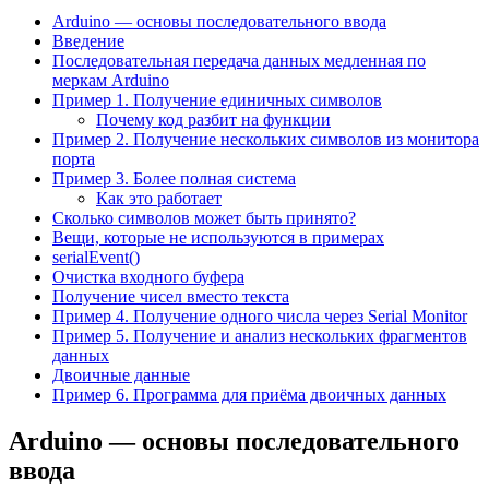
Arduino — основы последовательного ввода
Введение
Последовательная передача данных медленная по
меркам Arduino
Пример 1. Получение единичных символов
Почему код разбит на функции
Пример 2. Получение нескольких символов из монитора
порта
Пример 3. Более полная система
Как это работает
Сколько символов может быть принято?
Вещи, которые не используются в примерах
serialEvent()
Очистка входного буфера
Получение чисел вместо текста
Пример 4. Получение одного числа через Serial Monitor
Пример 5. Получение и анализ нескольких фрагментов
данных
Двоичные данные
Пример 6. Программа для приёма двоичных данных
Arduino — основы последовательного
ввода