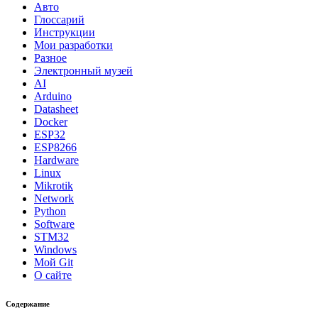
Авто
Глоссарий
Инструкции
Мои разработки
Разное
Электронный музей
AI
Arduino
Datasheet
Docker
ESP32
ESP8266
Hardware
Linux
Mikrotik
Network
Python
Software
STM32
Windows
Мой Git
О сайте
Содержание