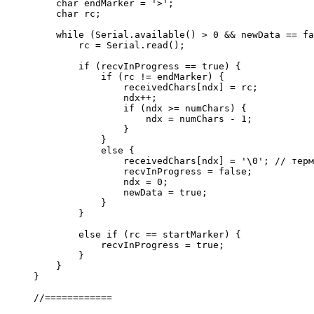
char
 endMarker 
=
'>'
;
char
 rc
;
while
(
Serial.
available
(
)
>
0
&&
 newData 
==
fa
        rc 
=
 Serial.
read
(
)
;
if
(
recvInProgress 
==
true
)
{
if
(
rc 
!
=
 endMarker
)
{
                receivedChars
[
ndx
]
=
 rc
;
                ndx
++
;
if
(
ndx 
>=
 numChars
)
{
                    ndx 
=
 numChars 
-
1
;
}
}
else
{
                receivedChars
[
ndx
]
=
'
\0
'
;
// терм
                recvInProgress 
=
false
;
                ndx 
=
0
;
                newData 
=
true
;
}
}
else
if
(
rc 
==
 startMarker
)
{
            recvInProgress 
=
true
;
}
}
}
//============