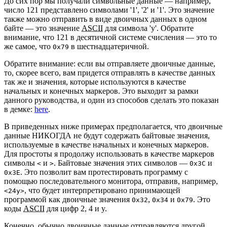
До сих пор мы получали символьные данные — например,
число 121 представлено символами '1', '2' и '1'. Это значение
также можно отправить в виде двоичных данных в одном
байте — это значение
ASCII
для символа 'y'. Обратите
внимание, что 121 в десятичной системе счисления — это то
же самое, что
в шестнадцатеричной.
0x79
Обратите внимание: если вы отправляете двоичные данные,
то, скорее всего, вам придется отправлять в качестве данных
так же и значения, которые используются в качестве
начальных и конечных маркеров. Это выходит за рамки
данного руководства, и один из способов сделать это показан
в демке:
here
.
В приведенных ниже примерах предполагается, что двоичные
данные НИКОГДА не будут содержать байтовые значения,
используемые в качестве начальных и конечных маркеров.
Для простоты я продолжу использовать в качестве маркеров
символы
и
. Байтовые значения этих символов —
и
<
>
0x3C
. Это позволит вам протестировать программу с
0x3E
помощью последовательного монитора, отправив, например,
, что будет интерпретировано принимающей
<24y>
программой как двоичные значения
,
и
. Это
0x32
0x34
0x79
коды
ASCII
для цифр 2, 4 и y.
Конечно, обычно двоичные данные отправляются другой