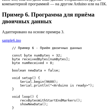
компьютерной программой — на другом Arduino или на ПК.
Пример 6. Программа для приёма
двоичных данных
Адаптировано на основе примера 3.
sample6.ino
// Пример 6 - Приём двоичных данных
const
 byte numBytes 
=
32
;
byte receivedBytes
[
numBytes
]
;
byte numReceived 
=
0
;
boolean newData 
=
false
;
void
 setup
(
)
{
    Serial.
begin
(
9600
)
;
    Serial.
println
(
"<Arduino is ready>"
)
;
}
void
 loop
(
)
{
    recvBytesWithStartEndMarkers
(
)
;
    showNewData
(
)
;
}