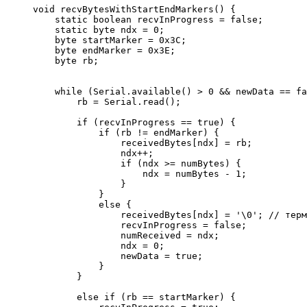
void
 recvBytesWithStartEndMarkers
(
)
{
static
 boolean recvInProgress 
=
false
;
static
 byte ndx 
=
0
;
    byte startMarker 
=
0x3C
;
    byte endMarker 
=
0x3E
;
    byte rb
;
while
(
Serial.
available
(
)
>
0
&&
 newData 
==
fa
        rb 
=
 Serial.
read
(
)
;
if
(
recvInProgress 
==
true
)
{
if
(
rb 
!
=
 endMarker
)
{
                receivedBytes
[
ndx
]
=
 rb
;
                ndx
++
;
if
(
ndx 
>=
 numBytes
)
{
                    ndx 
=
 numBytes 
-
1
;
}
}
else
{
                receivedBytes
[
ndx
]
=
'
\0
'
;
// терм
                recvInProgress 
=
false
;
                numReceived 
=
 ndx
;
                ndx 
=
0
;
                newData 
=
true
;
}
}
else
if
(
rb 
==
 startMarker
)
{