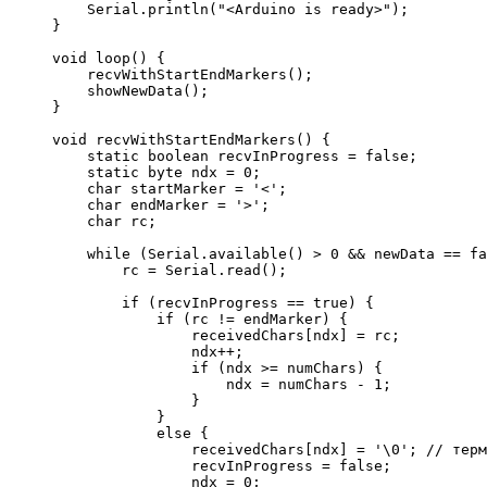
    Serial.
println
(
"<Arduino is ready>"
)
;
}
void
 loop
(
)
{
    recvWithStartEndMarkers
(
)
;
    showNewData
(
)
;
}
void
 recvWithStartEndMarkers
(
)
{
static
 boolean recvInProgress 
=
false
;
static
 byte ndx 
=
0
;
char
 startMarker 
=
'<'
;
char
 endMarker 
=
'>'
;
char
 rc
;
while
(
Serial.
available
(
)
>
0
&&
 newData 
==
fa
        rc 
=
 Serial.
read
(
)
;
if
(
recvInProgress 
==
true
)
{
if
(
rc 
!
=
 endMarker
)
{
                receivedChars
[
ndx
]
=
 rc
;
                ndx
++
;
if
(
ndx 
>=
 numChars
)
{
                    ndx 
=
 numChars 
-
1
;
}
}
else
{
                receivedChars
[
ndx
]
=
'
\0
'
;
// терм
                recvInProgress 
=
false
;
                ndx 
=
0
;