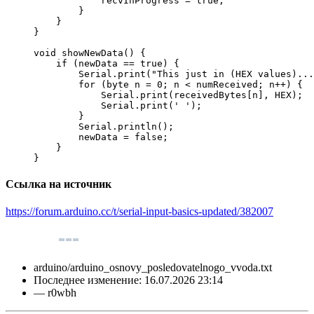
            recvInProgress 
=
true
;
}
}
}
void
 showNewData
(
)
{
if
(
newData 
==
true
)
{
        Serial.
print
(
"This just in (HEX values)...
for
(
byte n 
=
0
;
 n 
<
 numReceived
;
 n
++
)
{
            Serial.
print
(
receivedBytes
[
n
]
, HEX
)
;
            Serial.
print
(
' '
)
;
}
        Serial.
println
(
)
;
        newData 
=
false
;
}
}
Ссылка на источник
https://forum.arduino.cc/t/serial-input-basics-updated/382007
arduino/arduino_osnovy_posledovatelnogo_vvoda.txt
Последнее изменение:
16.07.2026 23:14
—
r0wbh