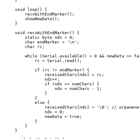
}
void
 loop
(
)
{
    recvWithEndMarker
(
)
;
    showNewData
(
)
;
}
void
 recvWithEndMarker
(
)
{
static
 byte ndx 
=
0
;
char
 endMarker 
=
'
\n
'
;
char
 rc
;
while
(
Serial.
available
(
)
>
0
&&
 newData 
==
fa
        rc 
=
 Serial.
read
(
)
;
if
(
rc 
!
=
 endMarker
)
{
            receivedChars
[
ndx
]
=
 rc
;
            ndx
++
;
if
(
ndx 
>=
 numChars
)
{
                ndx 
=
 numChars 
-
1
;
}
}
else
{
            receivedChars
[
ndx
]
=
'
\0
'
;
// ограничи
            ndx 
=
0
;
            newData 
=
true
;
}
}
}