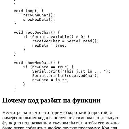
}
void
 loop
(
)
{
    recvOneChar
(
)
;
    showNewData
(
)
;
}
void
 recvOneChar
(
)
{
if
(
Serial.
available
(
)
>
0
)
{
        receivedChar 
=
 Serial.
read
(
)
;
        newData 
=
true
;
}
}
void
 showNewData
(
)
{
if
(
newData 
==
true
)
{
        Serial.
print
(
"This just in ... "
)
;
        Serial.
println
(
receivedChar
)
;
        newData 
=
false
;
}
}
Почему код разбит на функции
Несмотря на то, что этот пример короткий и простой, я
намеренно вынес код для получения символа в отдельную
функцию под названием
, чтобы его можно
recvOneChar()
было легко добавить в любую другую программу. Код для