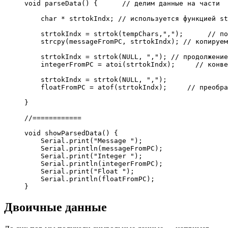
void
 parseData
(
)
{
// делим данные на части
char
*
 strtokIndx
;
// используется функцией st
    strtokIndx 
=
strtok
(
tempChars,
","
)
;
// по
strcpy
(
messageFromPC, strtokIndx
)
;
// копируем
    strtokIndx 
=
strtok
(
NULL
, 
","
)
;
// продолжение
    integerFromPC 
=
atoi
(
strtokIndx
)
;
// конве
    strtokIndx 
=
strtok
(
NULL
, 
","
)
;
    floatFromPC 
=
atof
(
strtokIndx
)
;
// преобра
}
//============
void
 showParsedData
(
)
{
    Serial.
print
(
"Message "
)
;
    Serial.
println
(
messageFromPC
)
;
    Serial.
print
(
"Integer "
)
;
    Serial.
println
(
integerFromPC
)
;
    Serial.
print
(
"Float "
)
;
    Serial.
println
(
floatFromPC
)
;
}
Двоичные данные