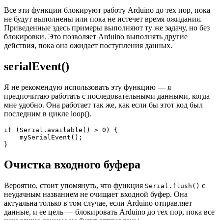
Все эти функции блокируют работу Arduino до тех пор, пока
не будут выполнены или пока не истечет время ожидания.
Приведенные здесь примеры выполняют ту же задачу, но без
блокировки. Это позволяет Arduino выполнять другие
действия, пока она ожидает поступления данных.
serialEvent()
Я не рекомендую использовать эту функцию — я
предпочитаю работать с последовательными данными, когда
мне удобно. Она работает так же, как если бы этот код был
последним в цикле loop().
if
(
Serial.
available
(
)
>
0
)
{
    mySerialEvent
(
)
;
}
Очистка входного буфера
Вероятно, стоит упомянуть, что функция
с
Serial.flush()
неудачным названием не очищает входной буфер. Она
актуальна только в том случае, если Arduino отправляет
данные, и ее цель — блокировать Arduino до тех пор, пока все