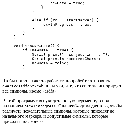
                newData 
=
true
;
}
}
else
if
(
rc 
==
 startMarker
)
{
            recvInProgress 
=
true
;
}
}
}
void
 showNewData
(
)
{
if
(
newData 
==
true
)
{
        Serial.
print
(
"This just in ... "
)
;
        Serial.
println
(
receivedChars
)
;
        newData 
=
false
;
}
}
Чтобы понять, как это работает, попробуйте отправить
, и вы увидите, что система игнорирует
qwerty<asdfg>zxcvb
все символы, кроме «asdfg».
В этой программе вы увидите новую переменную под
названием
. Она необходима для того, чтобы
recvInProgress
различать нежелательные символы, которые приходят до
начального маркера, и допустимые символы, которые
приходят после него.