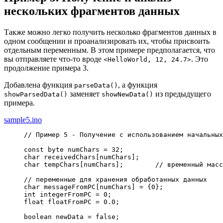
нескольких фрагментов данных
Также можно легко получить несколько фрагментов данных в
одном сообщении и проанализировать их, чтобы присвоить
отдельным переменным. В этом примере предполагается, что
вы отправляете что-то вроде
. Это
<HelloWorld, 12, 24.7>
продолжение примера 3.
Добавлена функция
, а функция
parseData()
заменяет
из предыдущего
showParsedData()
showNewData()
примера.
sample5.ino
// Пример 5 - Получение с использованием начальных
const
 byte numChars 
=
32
;
char
 receivedChars
[
numChars
]
;
char
 tempChars
[
numChars
]
;
// временный масс
// переменные для хранения обработанных данных
char
 messageFromPC
[
numChars
]
=
{
0
}
;
int
 integerFromPC 
=
0
;
float
 floatFromPC 
=
0.0
;
boolean newData 
=
false
;