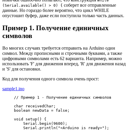
while
соберет все отправленные
(Serial.available() > 0) {
данные. Но гораздо более вероятно, что цикл WHILE
опустошит буфер, даже если поступила только часть данных.
Пример 1. Получение единичных
символов
Во многих случаях требуется отправить на Arduino один
символ. Между прописными и строчными буквами, а также
цифровыми символами есть 62 варианта. Например, можно
использовать 'F' для движения вперед, 'R' для движения назад
и 'S' для остановки.
Код для получения одного символа очень прост:
sample1.ino
// Пример 1 - Получение единичных символов
char
 receivedChar
;
boolean newData 
=
false
;
void
 setup
(
)
{
    Serial.
begin
(
9600
)
;
    Serial.
println
(
"<Arduino is ready>"
)
;