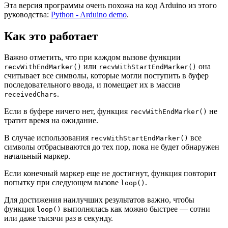
Эта версия программы очень похожа на код Arduino из этого
руководства:
Python - Arduino demo
.
Как это работает
Важно отметить, что при каждом вызове функции
или
она
recvWithEndMarker()
recvWithStartEndMarker()
считывает все символы, которые могли поступить в буфер
последовательного ввода, и помещает их в массив
.
receivedChars
Если в буфере ничего нет, функция
не
recvWithEndMarker()
тратит время на ожидание.
В случае использования
все
recvWithStartEndMarker()
символы отбрасываются до тех пор, пока не будет обнаружен
начальный маркер.
Если конечный маркер еще не достигнут, функция повторит
попытку при следующем вызове
.
loop()
Для достижения наилучших результатов важно, чтобы
функция
выполнялась как можно быстрее — сотни
loop()
или даже тысячи раз в секунду.