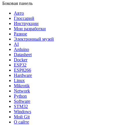
Боковая панель
Авто
Глоссарий
Инструкции
Мои разработки
Разное
Электронный музей
AI
Arduino
Datasheet
Docker
ESP32
ESP8266
Hardware
Linux
Mikrotik
Network
Python
Software
STM32
Windows
Мой Git
О сайте