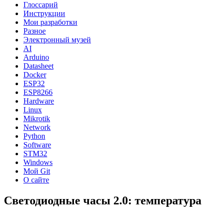
Глоссарий
Инструкции
Мои разработки
Разное
Электронный музей
AI
Arduino
Datasheet
Docker
ESP32
ESP8266
Hardware
Linux
Mikrotik
Network
Python
Software
STM32
Windows
Мой Git
О сайте
Светодиодные часы 2.0: температура