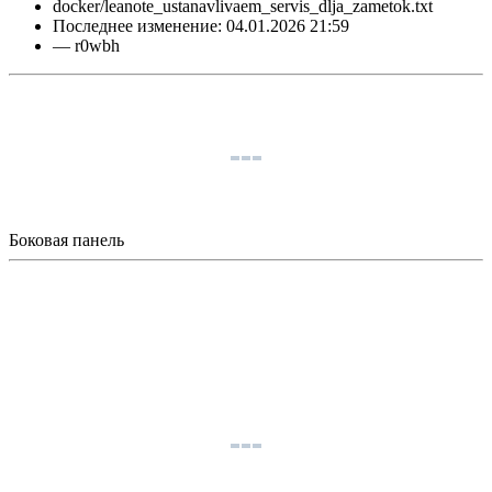
docker/leanote_ustanavlivaem_servis_dlja_zametok.txt
Последнее изменение:
04.01.2026 21:59
—
r0wbh
Боковая панель