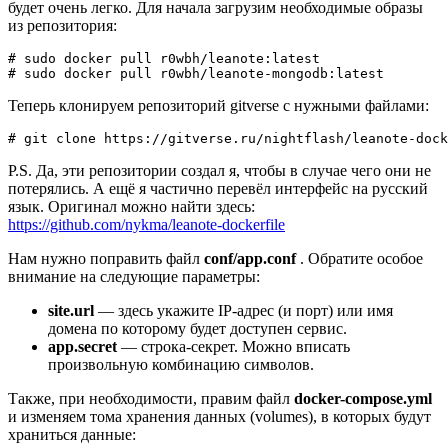
будет очень легко. Для начала загрузим необходимые образы
из репозитория:
# sudo docker pull r0wbh/leanote:latest

# sudo docker pull r0wbh/leanote-mongodb:latest
Теперь клонируем репозиторий gitverse с нужными файлами:
# git clone https://gitverse.ru/nightflash/leanote-dock
P.S. Да, эти репозитории создал я, чтобы в случае чего они не
потерялись. А ещё я частично перевёл интерфейс на русский
язык. Оригинал можно найти здесь:
https://github.com/nykma/leanote-dockerfile
Нам нужно поправить файл
conf/app.conf
. Обратите особое
внимание на следующие параметры:
site.url
— здесь укажите IP-адрес (и порт) или имя
домена по которому будет доступен сервис.
app.secret
— строка-секрет. Можно вписать
произвольную комбинацию символов.
Также, при необходимости, правим файл
docker-compose.yml
и изменяем тома хранения данных (volumes), в которых будут
храниться данные: