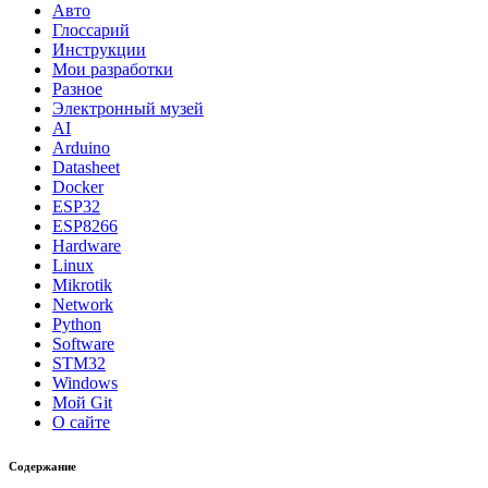
Авто
Глоссарий
Инструкции
Мои разработки
Разное
Электронный музей
AI
Arduino
Datasheet
Docker
ESP32
ESP8266
Hardware
Linux
Mikrotik
Network
Python
Software
STM32
Windows
Мой Git
О сайте
Содержание