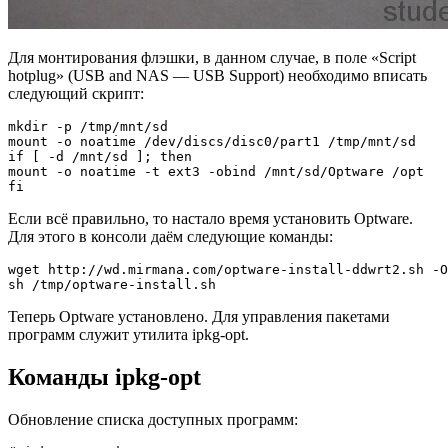
Для монтирования флэшки, в данном случае, в поле «Script
hotplug» (USB and NAS — USB Support) необходимо вписать
следующий скрипт:
mkdir -p /tmp/mnt/sd

mount -o noatime /dev/discs/disc0/part1 /tmp/mnt/sd

if [ -d /mnt/sd ]; then

mount -o noatime -t ext3 -obind /mnt/sd/Optware /opt

fi
Если всё правильно, то настало время установить Optware.
Для этого в консоли даём следующие команды:
wget http://wd.mirmana.com/optware-install-ddwrt2.sh -O
sh /tmp/optware-install.sh
Теперь Optware установлено. Для управления пакетами
программ служит утилита ipkg-opt.
Команды ipkg-opt
Обновление списка доступных программ: