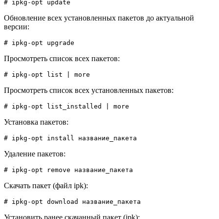
# ipkg-opt update
Обновление всех установленных пакетов до актуальной
версии:
# ipkg-opt upgrade
Просмотреть список всех пакетов:
# ipkg-opt list | more
Просмотреть список всех установленных пакетов:
# ipkg-opt list_installed | more
Установка пакетов:
# ipkg-opt install название_пакета
Удаление пакетов:
# ipkg-opt remove название_пакета
Скачать пакет (файл ipk):
# ipkg-opt download название_пакета
Установить ранее скачанный пакет (ipk):