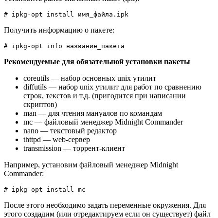
# ipkg-opt install имя_файла.ipk
Получить информацию о пакете:
# ipkg-opt info название_пакета
Рекомендуемые для обязательной установки пакеты
coreutils — набор основных unix утилит
diffutils — набор unix утилит для работ по сравнению
строк, текстов и т.д. (пригодится при написании
скриптов)
man — для чтения мануалов по командам
mc — файловый менеджер Midnight Commander
nano — текстовый редактор
thttpd — web-сервер
transmission — торрент-клиент
Например, установим файловый менеджер Midnight
Commander:
# ipkg-opt install mc
После этого необходимо задать переменные окружения. Для
этого создадим (или отредактируем если он существует) файл