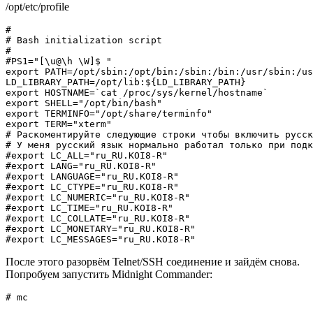
/opt/etc/profile
#
# Bash initialization script
#
#PS1="[\u@\h \W]$ "
export
PATH
=
/
opt
/
sbin:
/
opt
/
bin:
/
sbin:
/
bin:
/
usr
/
sbin:
/
us
LD_LIBRARY_PATH
=
/
opt
/
lib:
${LD_LIBRARY_PATH}
export
HOSTNAME
=
`
cat
/
proc
/
sys
/
kernel
/
hostname
`
export
SHELL
=
"/opt/bin/bash"
export
TERMINFO
=
"/opt/share/terminfo"
export
TERM
=
"xterm"
# Раскоментируйте следующие строки чтобы включить русск
# У меня русский язык нормально работал только при подк
#export LC_ALL="ru_RU.KOI8-R"
#export LANG="ru_RU.KOI8-R"
#export LANGUAGE="ru_RU.KOI8-R"
#export LC_CTYPE="ru_RU.KOI8-R"
#export LC_NUMERIC="ru_RU.KOI8-R"
#export LC_TIME="ru_RU.KOI8-R"
#export LC_COLLATE="ru_RU.KOI8-R"
#export LC_MONETARY="ru_RU.KOI8-R"
#export LC_MESSAGES="ru_RU.KOI8-R"
После этого разорвём Telnet/SSH соединение и зайдём снова.
Попробуем запустить Midnight Commander:
# mc