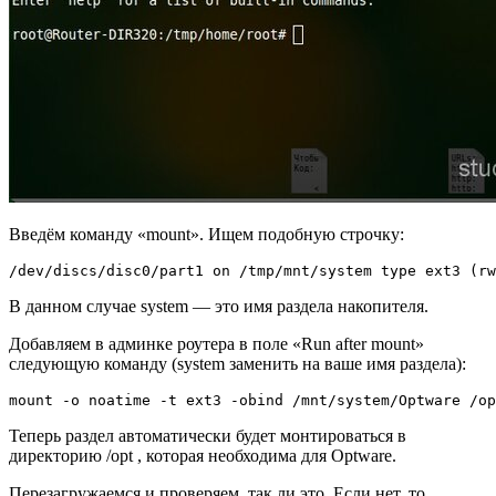
Введём команду «mount». Ищем подобную строчку:
/dev/discs/disc0/part1 on /tmp/mnt/system type ext3 (rw
В данном случае system — это имя раздела накопителя.
Добавляем в админке роутера в поле «Run after mount»
следующую команду (system заменить на ваше имя раздела):
mount -o noatime -t ext3 -obind /mnt/system/Optware /op
Теперь раздел автоматически будет монтироваться в
директорию /opt , которая необходима для Optware.
Перезагружаемся и проверяем, так ли это. Если нет, то