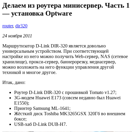
Делаем из роутера минисервер. Часть 1
— установка Optware
router
,
dir320
24 ноября 2011
Маршрутизатор D-Link DIR-320 является довольно
универсальным устройством. При соответствующей
настройке из него можно получить Web-сервер, NAS (сетевое
хранилище), прокси-сервер, баннерорезку, медиасервер,
можно возложить на него функции управления другой
техникой и многое другое.
Итак, дано:
Роутер D-Link DIR-320 с прошивкой Tomato v1.27;
3G-модем Huawei E173 (совсем недавно был Huawei
E1550);
Принтер Samsung ML-1641;
Жёсткий диск Toshiba MK3265GSX 320Гб во внешнем
боксе;
USB-хаб D-Link DUB-H7.