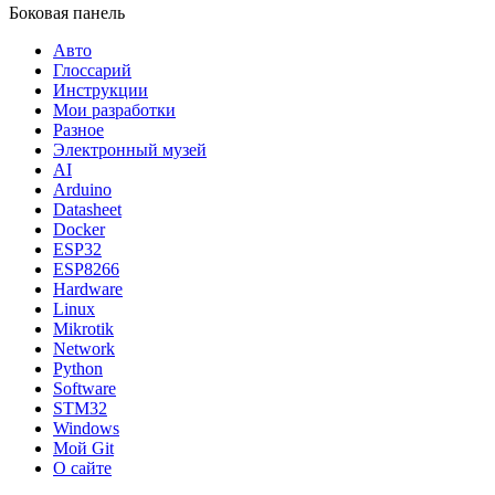
Боковая панель
Авто
Глоссарий
Инструкции
Мои разработки
Разное
Электронный музей
AI
Arduino
Datasheet
Docker
ESP32
ESP8266
Hardware
Linux
Mikrotik
Network
Python
Software
STM32
Windows
Мой Git
О сайте