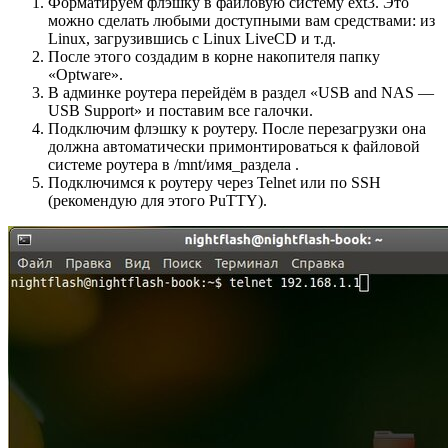
Форматируем флэшку в файловую систему ext3. Это
можно сделать любыми доступными вам средствами: из
Linux, загрузившись с Linux LiveCD и т.д.
После этого создадим в корне накопителя папку
«Optware».
В админке роутера перейдём в раздел «USB and NAS —
USB Support» и поставим все галочки.
Подключим флэшку к роутеру. После перезагрузки она
должна автоматически примонтироваться к файловой
системе роутера в /mnt/имя_раздела .
Подключимся к роутеру через Telnet или по SSH
(рекомендую для этого PuTTY).