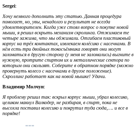
Sergei
:
Хочу немного дополнить эту статью. Данная процедура
помогает, но, увы, ненадолго и результат не всегда
удовлетворителен. Когда уже стоял вопрос о покупке новой
мыши, я решил вскрыть механизм скролинга. Отжимаем те
четыре зажима, что мы обжимали. Отгибаем пластиковый
корпус на трёх контактах, извлекаем колёсико с насечками. В
нём есть три двойных токосъёмника говорят они могут
заломаться в другую сторону (у меня не заломались) выгните в
нужную, протрите спиртом их и металлические сектора по
которым они скользят. Соберите в обратном порядке (можно
провернуть колесо с насечками в другое положение).
Скроллинг работает как на новой мышке! Удачи.
Владимир Молчун
:
Я проблему решил так: вскрыл корпус мыши, убрал колесико,
целиком макнул Валкодер, не разбирая, в спирт, пока не
высохла поставил колесико и покрутил туда сюда,…. и все в
порядке!