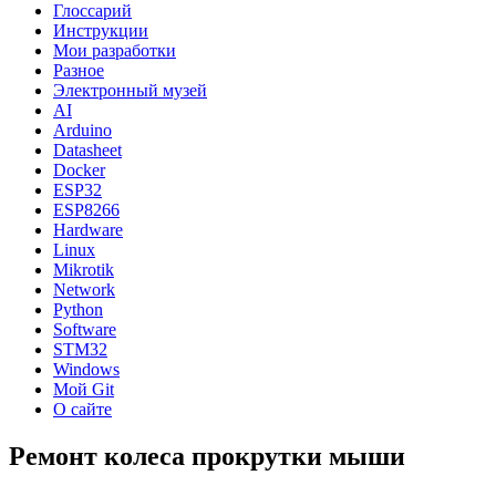
Глоссарий
Инструкции
Мои разработки
Разное
Электронный музей
AI
Arduino
Datasheet
Docker
ESP32
ESP8266
Hardware
Linux
Mikrotik
Network
Python
Software
STM32
Windows
Мой Git
О сайте
Ремонт колеса прокрутки мыши