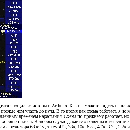
дтягивающие резисторы в Arduino. Как вы можете видеть на пер
прежде чем упасть до нуля. В то время как схема работает, я не 
медленным временем нарастания. Схема по-прежнему работает, но
т хорошей идеей. В любом случае давайте отключим внутренние
 резистора 68 кОм, затем 47к, 33к, 10к, 6.8к, 4.7к, 3.3к, 2.2к и