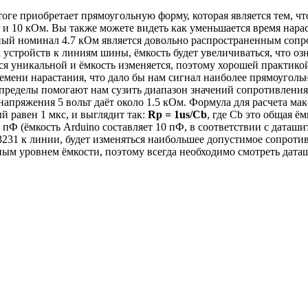
тоге приобретает прямоугольную форму, которая является тем, ч
 и 10 кОм. Вы также можете видеть как уменьшается время нара
нный номинал 4.7 кОм является довольно распространенным сопр
 устройств к линиям шины, ёмкость будет увеличиваться, что о
тся уникальной и ёмкость изменяется, поэтому хорошей практик
мени нарастания, что дало бы нам сигнал наиболее прямоугольн
пределы помогают нам сузить диапазон значений сопротивления
я напряжения 5 вольт даёт около 1.5 кОм. Формула для расчета 
й равен 1 мкс, и выглядит так:
Rp = 1us/Cb
, где Cb это общая ё
 пФ (ёмкость Arduino составляет 10 пФ, в соответствии с даташ
231 к линии, будет изменяться наибольшее допустимое сопротивле
ым уровнем ёмкости, поэтому всегда необходимо смотреть даташи