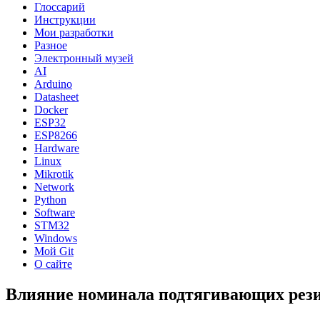
Глоссарий
Инструкции
Мои разработки
Разное
Электронный музей
AI
Arduino
Datasheet
Docker
ESP32
ESP8266
Hardware
Linux
Mikrotik
Network
Python
Software
STM32
Windows
Мой Git
О сайте
Влияние номинала подтягивающих рези