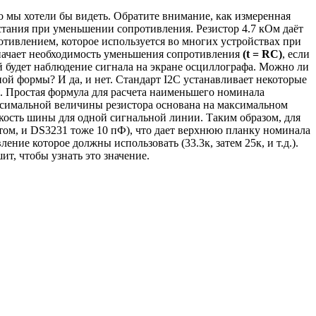
то мы хотели бы видеть. Обратите внимание, как измеренная
стания при уменьшении сопротивления. Резистор 4.7 кОм даёт
отивлением, которое используется во многих устройствах при
значает необходимость уменьшения сопротивления
(t = RC)
, если
ой будет наблюдение сигнала на экране осциллографа. Можно ли
ой формы? И да, и нет. Стандарт I2C устанавливает некоторые
. Простая формула для расчета наименьшего номинала
максимальной величины резистора основана на максимальном
мкость шины для одной сигнальной линии. Таким образом, для
итом, и DS3231 тоже 10 пФ), что дает верхнюю планку номинала
ние которое должны использовать (33.3к, затем 25к, и т.д.).
т, чтобы узнать это значение.