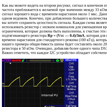
Как вы можете видеть на втором рисунке, сигнал в конечном и
частота приближается к желаемой при значениях между 33 кОм
сигнал хорошего вида с временем нарастания около 1 мкс. Да
одном ведомом. Конечно, при добавлении большего количества
вы хотите сохранить целостность сигнала. Каждая схема являе
использовать резистор с низким номиналом для уменьшения вре
ограничения, которые должны быть выполнены, к счастью эти 
подтягивающего резистора
Rp = (Vcc — 0.4)/3mA
, которая дл
времени нарастания для стандартного режима (100 кГц), которы
нашего примера общая ёмкость шины будет составлять около 20
резистора в 50 кОм. Очевидно, добавляя более одного чипа DS3
Важно отметить, что каждое I2C устройство обладает собственн