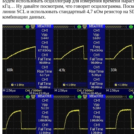
Будем использовать осциллограф для измерения времени нараста
кГц… Ну давайте посмотрим, что говорит осцилограмма. Поско
линии SCL и использовать стандартный 4,7 кОм резистор на S
комбинации данных.