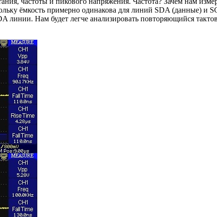
ния, частоты и пикового напряжения. Частота? Зачем нам измеря
льку ёмкость примерно одинакова для линий SDA (данные) и SC
DA линии. Нам будет легче анализировать повторяющийся тактов