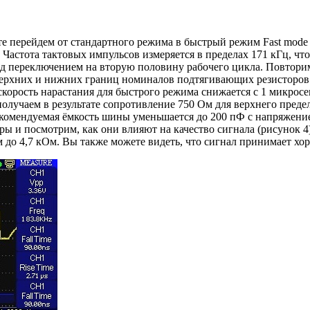
айте перейдем от стандартного режима в быстрый режим Fast mode 
 Частота тактовых импульсов измеряется в пределах 171 кГц, чт
ед переключением на вторую половину рабочего цикла. Повторим 
 верхних и нижних границ номиналов подтягивающих резисторов
 скорость нарастания для быстрого режима снижается с 1 микрос
олучаем в результате сопротивление 750 Ом для верхнего пред
екомендуемая ёмкость шины уменьшается до 200 пФ с напряжение
ы и посмотрим, как они влияют на качество сигнала (рисунок 4)
м до 4,7 кОм. Вы также можете видеть, что сигнал принимает хо