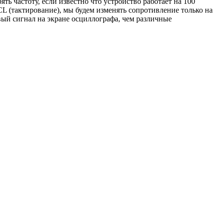
ть частоту, если известно что устройство работает на 100
L (тактирование), мы будем изменять сопротивление только на
ый сигнал на экране осциллографа, чем различные