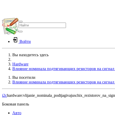
Войти
Вы находитесь здесь
Home
Hardware
Влияние номинала подтягивающих резисторов на сигнал
Вы посетили
Влияние номинала подтягивающих резисторов на сигнал
i2c
hardware:vlijanie_nominala_podtjagivajuschix_rezistorov_na_sign
Боковая панель
Авто