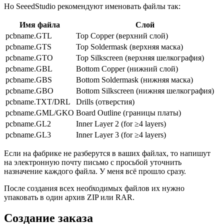
Но SeeedStudio рекомендуют именовать файлы так:
Имя файла
Слой
pcbname.GTL
Top Copper (верхний слой)
pcbname.GTS
Top Soldermask (верхняя маска)
pcbname.GTO
Top Silkscreen (верхняя шелкография)
pcbname.GBL
Bottom Copper (нижний слой)
pcbname.GBS
Bottom Soldermask (нижняя маска)
pcbname.GBO
Bottom Silkscreen (нижняя шелкография)
pcbname.TXT/DRL
Drills (отверстия)
pcbname.GML/GKO
Board Outline (границы платы)
pcbname.GL2
Inner Layer 2 (for ≥4 layers)
pcbname.GL3
Inner Layer 3 (for ≥4 layers)
Если на фабрике не разберутся в ваших файлах, то напишут
на электронную почту письмо с просьбой уточнить
назначение каждого файла. У меня всё прошло сразу.
После создания всех необходимых файлов их нужно
упаковать в один архив ZIP или RAR.
Создание заказа