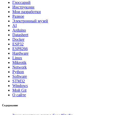
Глоссарий
Инструкции
Мои разработки
Разное
Электронный музей
AI
Arduino
Datasheet
Docker
ESP32
ESP8266
Hardware
Linux
Mikrotik
Network
Python
Software
STM32
Windows
Мой Git
О сайте
Содержание