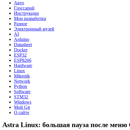
Авто
Глоссарий
Инструкции
Мои разработки
Разное
Электронный музей
AI
Arduino
Datasheet
Docker
ESP32
ESP8266
Hardware
Linux
Mikrotik
Network
Python
Software
STM32
Windows
Мой Git
О сайте
Astra Linux: большая пауза после мен