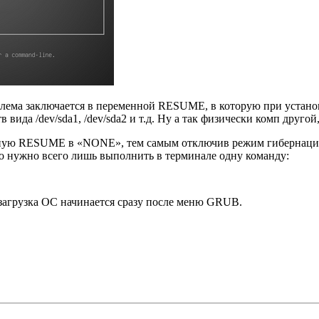
лема заключается в переменной RESUME, в которую при установ
в вида /dev/sda1, /dev/sda2 и т.д. Ну а так физически комп друго
ную RESUME в «NONE», тем самым отключив режим гибернации. 
го нужно всего лишь выполнить в терминале одну команду:
 загрузка ОС начинается сразу после меню GRUB.