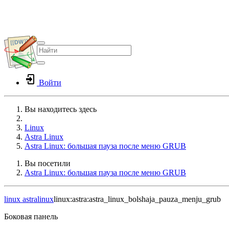
Войти
Вы находитесь здесь
Home
Linux
Astra Linux
Astra Linux: большая пауза после меню GRUB
Вы посетили
Astra Linux: большая пауза после меню GRUB
linux
astralinux
linux:astra:astra_linux_bolshaja_pauza_menju_grub
Боковая панель