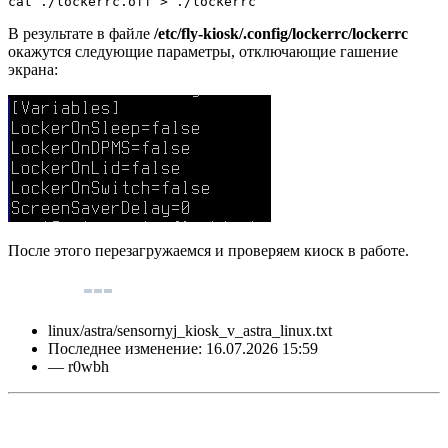
cat ./lockerrc.off > ./lockerrc
В результате в файле
/etc/fly-kiosk/.config/lockerrc/lockerrc
окажутся следующие параметры, отключающие гашение
экрана:
После этого перезагружаемся и проверяем киоск в работе.
linux/astra/sensornyj_kiosk_v_astra_linux.txt
Последнее изменение:
16.07.2026 15:59
—
r0wbh