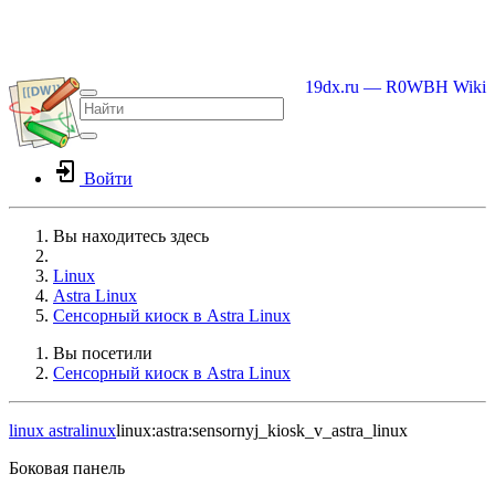
19dx.ru — R0WBH Wiki
Войти
Вы находитесь здесь
Home
Linux
Astra Linux
Сенсорный киоск в Astra Linux
Вы посетили
Сенсорный киоск в Astra Linux
linux
astralinux
linux:astra:sensornyj_kiosk_v_astra_linux
Боковая панель