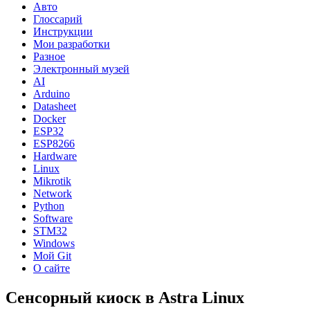
Авто
Глоссарий
Инструкции
Мои разработки
Разное
Электронный музей
AI
Arduino
Datasheet
Docker
ESP32
ESP8266
Hardware
Linux
Mikrotik
Network
Python
Software
STM32
Windows
Мой Git
О сайте
Сенсорный киоск в Astra Linux