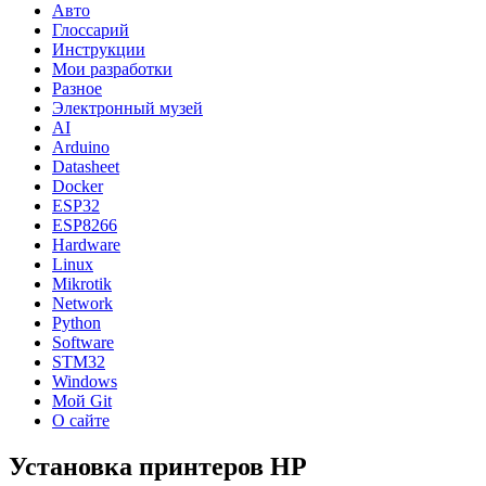
Авто
Глоссарий
Инструкции
Мои разработки
Разное
Электронный музей
AI
Arduino
Datasheet
Docker
ESP32
ESP8266
Hardware
Linux
Mikrotik
Network
Python
Software
STM32
Windows
Мой Git
О сайте
Установка принтеров HP