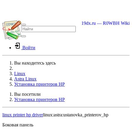
19dx.ru — R0WBH Wiki
Войти
Вы находитесь здесь
Home
Linux
Astra Linux
Установка принтеров HP
Вы посетили
Установка принтеров HP
linux
printer
hp
driver
linux:astra:ustanovka_printerov_hp
Боковая панель