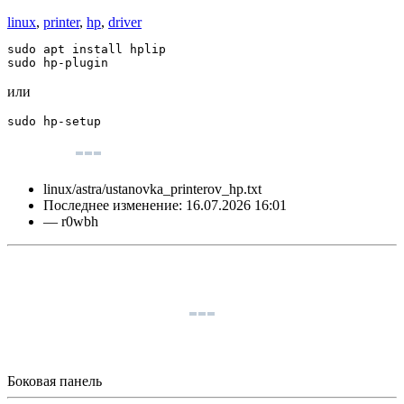
linux
,
printer
,
hp
,
driver
sudo
 apt 
install
sudo
 hp-plugin
или
sudo
 hp-setup
linux/astra/ustanovka_printerov_hp.txt
Последнее изменение:
16.07.2026 16:01
—
r0wbh
Боковая панель