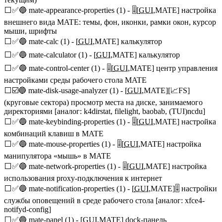
⬜✅🔵 mate-appearance-properties (1) - 🎚️[
GUI
,MATE] настройка
внешнего вида MATE: темы, фон, иконки, рамки окон, курсор
мыши, шрифты
⬜✅🔵 mate-calc (1) - [
GUI
,MATE] калькулятор
⬜✅🔵 mate-calculator (1) - [
GUI
,MATE] калькулятор
⬜✅🔵 mate-control-center (1) - 🎚️[
GUI
,MATE] центр управления
настройками среды рабочего стола MATE
⬜☑️🔵 mate-disk-usage-analyzer (1) - [
GUI
,MATE][📈FS]
(круговые сектора) просмотр места на диске, занимаемого
директориями [аналог: k4dirstat, filelight, baobab, (TUI)ncdu]
⬜✅🔵 mate-keybinding-properties (1) - 🎚️[
GUI
,MATE] настройка
комбинаций клавиш в MATE
⬜✅🔵 mate-mouse-properties (1) - 🎚️[
GUI
,MATE] настройка
манипулятора «мышь» в MATE
⬜✅🔵 mate-network-properties (1) - 🎚️[
GUI
,MATE] настройка
использования proxy-подключения к интернет
⬜✅🔵 mate-notification-properties (1) - [
GUI
,MATE]🎚️ настройки
службы оповещений в среде рабочего стола [аналог: xfce4-
notifyd-config]
⬜✅🔵 mate-panel (1) - [
GUI
,MATE] dock-панель