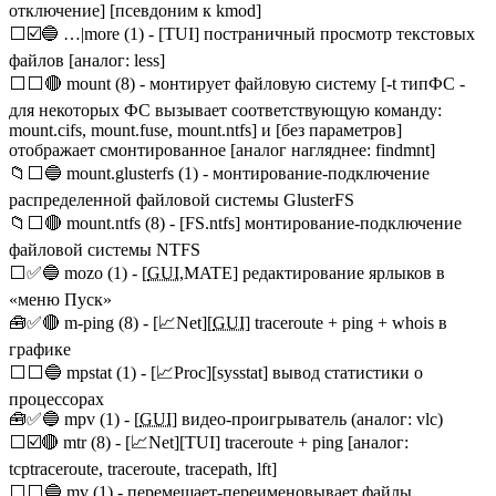
отключение] [псевдоним к kmod]
⬜☑️️🔵 …|more (1) - [TUI] постраничный просмотр текстовых
файлов [аналог: less]
⬜⬜🔴 mount (8) - монтирует файловую систему [-t типФС -
для некоторых ФС вызывает соответствующую команду:
mount.cifs, mount.fuse, mount.ntfs] и [без параметров]
отображает смонтированное [аналог нагляднее: findmnt]
📁⬜🔵 mount.glusterfs (1) - монтирование-подключение
распределенной файловой системы GlusterFS
📁⬜🔴 mount.ntfs (8) - [FS.ntfs] монтирование-подключение
файловой системы NTFS
⬜✅🔵 mozo (1) - [
GUI
,MATE] редактирование ярлыков в
«меню Пуск»
🧰✅🔴 m-ping (8) - [📈Net][
GUI
] traceroute + ping + whois в
графике
⬜⬜🔵 mpstat (1) - [📈Proc][sysstat] вывод статистики о
процессорах
🧰✅🔵 mpv (1) - [
GUI
] видео-проигрыватель (аналог: vlc)
⬜☑️🔴 mtr (8) - [📈Net][TUI] traceroute + ping [аналог:
tcptraceroute, traceroute, tracepath, lft]
⬜⬜🔵 mv (1) - перемещает-переименовывает файлы