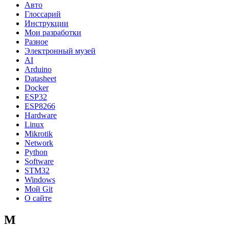
Авто
Глоссарий
Инструкции
Мои разработки
Разное
Электронный музей
AI
Arduino
Datasheet
Docker
ESP32
ESP8266
Hardware
Linux
Mikrotik
Network
Python
Software
STM32
Windows
Мой Git
О сайте
M