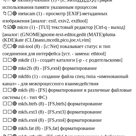
использования памяти указанным процессом
📁⬜🔵 metacam (1) - просмотр [EXIF]-метаданных
изображения [аналог: exif, exiv2, exiftool]
📁☑️🔵 micro (1) - [TUI] текстовый редактор [Ctrl-q - выход]
[аналог: (GNOME)gnome-text-editor,gedit (MATE)pluma
(KDE)kate (CLI)nano,mcedit,pico,joe,vi,vim]
🕙⬜🔴 mii-tool (8) - [📈Net] показывает статус и тип
соединения для интерфейса [уст. - замена: ethtool]
⬜⬜🔵 mkdir (1) - создаёт каталоги [-p - с родительскими]
⬜⬜🔴 mke2fs (8) - [FS,ext4] форматирование
⬜⬜🔵 mkfifo (1) - создание файла спец.типа «именованный
канал» - для межпроцессного взаимодействия
⬜⬜🔴 mkfs (8) - [FS] форматирование в различные файловые
системы (-t - тип ФС)
⬜⬜🔴 mkfs.btrfs (8) - [FS,btrfs] форматирование
⬜⬜🔴 mkfs.ext3 (8) - [FS,ext3] форматирование
⬜⬜🔴 mkfs.ext4 (8) - [FS,ext4] форматирование
⬜⬜🔴 mkfs.fat (8) - [FS,fat] форматирование