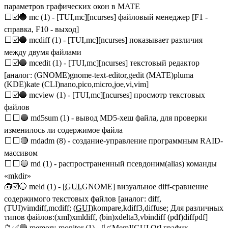
параметров графических окон в MATE
⬜☑️🔵 mc (1) - [TUI,mc][ncurses] файловый менеджер [F1 -
справка, F10 - выход]
⬜☑️🔵 mcdiff (1) - [TUI,mc][ncurses] показывает различия
между двумя файлами
⬜☑️🔵 mcedit (1) - [TUI,mc][ncurses] текстовый редактор
[аналог: (GNOME)gnome-text-editor,gedit (MATE)pluma
(KDE)kate (CLI)nano,pico,micro,joe,vi,vim]
⬜☑️🔵 mcview (1) - [TUI,mc][ncurses] просмотр текстовых
файлов
⬜⬜🔵 md5sum (1) - вывод MD5-хеш файла, для проверки
изменилось ли содержимое файла
⬜⬜🔴 mdadm (8) - создание-управление программным RAID-
массивом
⬜⬜🔵 md (1) - распространенный псевдоним(alias) команды
«mkdir»
🧰☑️🔵 meld (1) - [
GUI
,GNOME] визуальное diff-сравнение
содержимого текстовых файлов [аналог: diff,
(TUI)vimdiff,mcdiff; (
GUI
)kompare,kdiff3,diffuse; Для различных
типов файлов:(xml)xmldiff, (bin)xdelta3,vbindiff (pdf)diffpdf]
📁✅🔵 memory-monitor (1) - [📈Mem][
GUI
,Qt] график