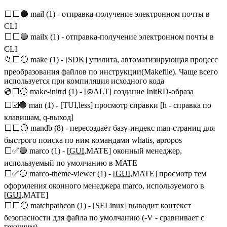
⬜⬜🔵 mail (1) - отправка-получение электронном почты в
CLI
⬜⬜🔵 mailx (1) - отправка-получение электронном почты в
CLI
📁⬜🔵 make (1) - [SDK] утилита, автоматизирующая процесс
преобразования файлов по инструкции(Makefile). Чаще всего
используется при компиляция исходного кода
💿⬜🔵 make-initrd (1) - [⊚ALT] создание InitRD-образа
⬜☑️🔵 man (1) - [TUI,less] просмотр справки [h - справка по
клавишам, q-выход]
⬜⬜🔴 mandb (8) - пересоздаёт базу-индекс man-страниц для
быстрого поиска по ним командами whatis, apropos
⬜✅🔵 marco (1) - [
GUI
,MATE] оконный менеджер,
используемый по умолчанию в MATE
⬜✅🔵 marco-theme-viewer (1) - [
GUI
,MATE] просмотр тем
оформления оконного менеджера marco, используемого в
[
GUI
,MATE]
⬜⬜🔵 matchpathcon (1) - [SELinux] выводит контекст
безопасности для файла по умолчанию (-V - сравнивает с
текущим)