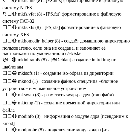
📁⬜🔴 mkfs.ntfs (8) - [FS.ntfs] форматирование в файловую
систему NTFS
📁⬜🔴 mkfs.vfat (8) - [FS,fat] форматирование в файловую
систему FAT-32
⬜⬜🔴 mkfs.xfs (8) - [FS,xfs] форматирование в файловую
систему XFS
⬜⬜🔴 mkhomedir_helper (8) - создаёт домашнюю директорию
пользователю, если она не создана, и заполняет её
настройками по-умолчанию из /etc/skel
💿⬜🔴 mkinitramfs (8) - [⊚Debian] создание initrd.img по
шаблонам
⬜⬜🔵 mkisofs (1) - создание iso-образа из директории
⬜⬜🔵 mknod (1) - создание файлов спец.типа «блочное
устройство» и «символьное устройство»
⬜⬜🔴 mkswap (8) - разметить swap-раздел (или файл)
⬜⬜🔵 mktemp (1) - создание временной директории или
файла
⬜⬜🔴 modinfo (8) - информация о модуле ядра [псевдоним к
kmod]
⬜⬜🔴 modprobe (8) - подключение модуля ядра [-r -