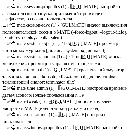
⬜✅🔵 mate-session-properties (1) - 🎚️[
GUI
,MATE] настройка
автоматического запуска приложений при входе в
графическую сессию пользователя
⬜✅🔵 mate-session-save (1) - [
GUI
,MATE] диалог выключения
пользовательской сессии в MATE (–force-logout, –logout-dialog,
–shutdown-dialog, –kill, –silent)
⬜✅🔵 mate-system-log (1) - [📈Log][
GUI
,MATE] просмотр
системных журналов [аналог: ksystemlog, journalctl]
⬜✅🔵 mate-system-monitor (1) - [📈Proc][
GUI
,MATE] «таск-
менеджер» - просмотр и управление процессами
⬜✅🔵 mate-terminal (1) - [
GUI
,MATE] графический эмулятор
терминала [аналог: konsole, xfce4-terminal, gnome-terminal;
тайлинговый аналог: terminator, tilix]
⬜✅🔵 mate-time-admin (1) - 🎚️[
GUI
,MATE] настройка времени/
даты/часовогоПояса/использования NTP
⬜✅🔵 mate-tweak (1) - 🎚️[
GUI
,MATE] дополнительные
настройки MATE (внешний вид рабочего стола)
⬜✅🔵 mate-user-admin (1) - 🎚️[
GUI
,MATE] настройка
пользователей
⬜✅🔵 mate-window-properties (1) - 🎚️[
GUI
,MATE] настройка