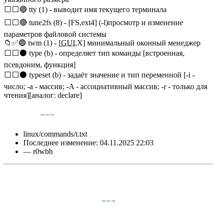
⬜⬜🔵 tty (1) - выводит имя текущего терминала
⬜⬜🔴 tune2fs (8) - [FS,ext4] (-l)просмотр и изменение
параметров файловой системы
📁✅🔵 twm (1) - [
GUI
,X] минимальный оконный менеджер
⬜⬜⚫ type (b) - определяет тип команды [встроенная,
псевдоним, функция]
⬜⬜⚫ typeset (b) - задаёт значение и тип переменной [-i -
число; -a - массив; -A - ассоциативный массив; -r - только для
чтения][аналог: declare]
linux/commands/t.txt
Последнее изменение:
04.11.2025 22:03
—
r0wbh