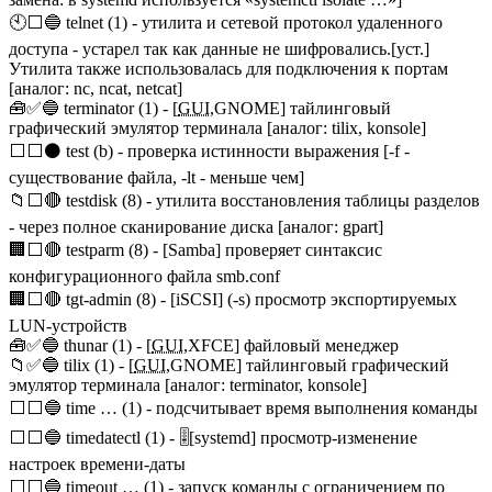
🕙⬜🔵 telnet (1) - утилита и сетевой протокол удаленного
доступа - устарел так как данные не шифровались.[уст.]
Утилита также использовалась для подключения к портам
[аналог: nc, ncat, netcat]
🧰✅🔵 terminator (1) - [
GUI
,GNOME] тайлинговый
графический эмулятор терминала [аналог: tilix, konsole]
⬜⬜⚫ test (b) - проверка истинности выражения [-f -
существование файла, -lt - меньше чем]
📁⬜🔴 testdisk (8) - утилита восстановления таблицы разделов
- через полное сканирование диска [аналог: gpart]
🏢⬜🔴 testparm (8) - [Samba] проверяет синтаксис
конфигурационного файла smb.conf
🏢⬜🔴 tgt-admin (8) - [iSCSI] (-s) просмотр экспортируемых
LUN-устройств
🧰✅🔵 thunar (1) - [
GUI
,XFCE] файловый менеджер
📁✅🔵 tilix (1) - [
GUI
,GNOME] тайлинговый графический
эмулятор терминала [аналог: terminator, konsole]
⬜⬜🔵 time … (1) - подсчитывает время выполнения команды
⬜⬜🔵 timedatectl (1) - 🎚️[systemd] просмотр-изменение
настроек времени-даты
⬜⬜🔵 timeout … (1) - запуск команды с ограничением по