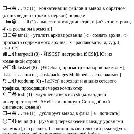
⬜➡️🔵 …|tac (1) - конкатенация файлов и вывод в обратном
(от последней строки к первой) порядке
⬜➡️🔵 …|tail (1) - вывести последние строки [-n3 - три строки,
-f - в реальном времени]
⬜⬜🔵 tar (1) - утилита архивирования [-с - создать архив, -t -
просмотр содрежимого архива, -x - распаковать; -a,-z,-j,-J -
сжатие]
🏢⬜🔴 targetcli (8) - 🎚️[iSCSI] настройка iSCSI(LIO) из
командной строки
💿⬜🔴 tasksel (8) - [⊚Debian] просмотр «наборов пакетов» [–
list-tasks - список, –task-packages Multimedia - содержимое]
📁⬜🔴 tcpdump (8) - [📈Net] перехват и анализ сетевого
трафика, проходящий через компьютер
📁⬜🔵 tcsh (1) - улучшеная версия csh (командный
интерпретатор «C SHell» - использует Си-подобный
синтаксис команд)
⬜➡️🔵 …|tee (1) - дублирует вывод в файл [-a - дописать]
🕙⬜🔴 telinit (8) - [sysVinit] переключения между уровнями
загрузки [5 - графика, 1 - однопользовательский режим][уст. -
замена: в systemd используется «systemctl isolate …»]