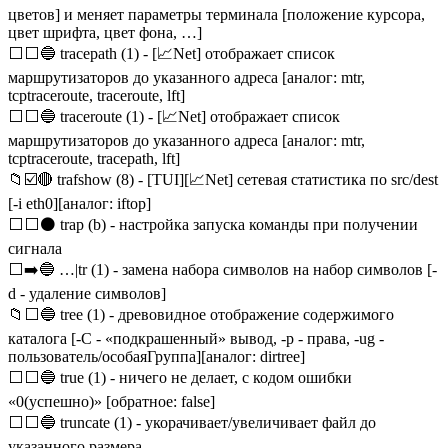
цветов] и меняет параметры терминала [положение курсора,
цвет шрифта, цвет фона, …]
⬜⬜🔵 tracepath (1) - [📈Net] отображает список
маршрутизаторов до указанного адреса [аналог: mtr,
tcptraceroute, traceroute, lft]
⬜⬜🔵 traceroute (1) - [📈Net] отображает список
маршрутизаторов до указанного адреса [аналог: mtr,
tcptraceroute, tracepath, lft]
📁☑️🔴 trafshow (8) - [TUI][📈Net] сетевая статистика по src/dest
[-i eth0][аналог: iftop]
⬜⬜⚫ trap (b) - настройка запуска команды при получении
сигнала
⬜➡️🔵 …|tr (1) - замена набора символов на набор символов [-
d - удаление символов]
📁⬜🔵 tree (1) - древовидное отображение содержимого
каталога [-C - «подкрашенный» вывод, -p - права, -ug -
пользователь/особаяГруппа][аналог: dirtree]
⬜⬜🔵 true (1) - ничего не делает, с кодом ошибки
«0(успешно)» [обратное: false]
⬜⬜🔵 truncate (1) - укорачивает/увеличивает файл до
указанного размера