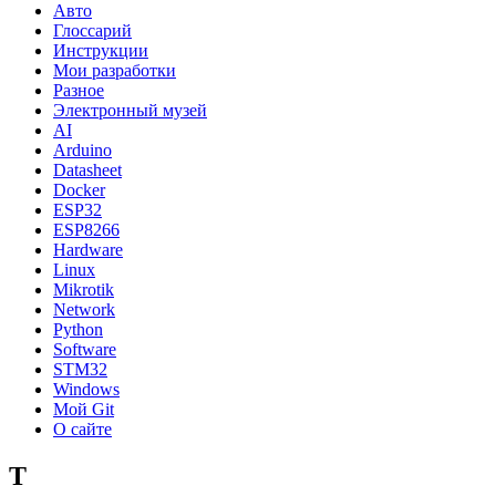
Авто
Глоссарий
Инструкции
Мои разработки
Разное
Электронный музей
AI
Arduino
Datasheet
Docker
ESP32
ESP8266
Hardware
Linux
Mikrotik
Network
Python
Software
STM32
Windows
Мой Git
О сайте
T