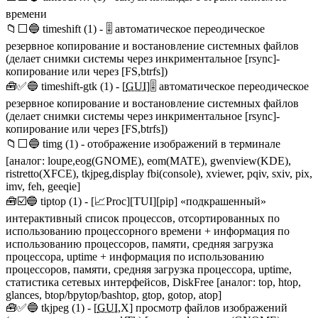
времени
📁⬜🔵 timeshift (1) - 🎚️ автоматическое переодическое
резервное копирование и востановление системных файлов
(делает снимки системы через инкриментальное [rsync]-
копирование или через [FS,btrfs])
🧰✅🔵 timeshift-gtk (1) - [
GUI
]🎚️ автоматическое переодическое
резервное копирование и востановление системных файлов
(делает снимки системы через инкриментальное [rsync]-
копирование или через [FS,btrfs])
📁⬜🔵 timg (1) - отображение изображений в терминале
[аналог: loupe,eog(GNOME), eom(MATE), gwenview(KDE),
ristretto(XFCE), tkjpeg,display fbi(console), xviewer, pqiv, sxiv, pix,
imv, feh, geeqie]
🧰☑️🔵 tiptop (1) - [📈Proc][TUI][pip] «подкрашенный»
интерактивный список процессов, отсортированных по
использованию процессорного времени + информация по
использованию процессоров, памяти, средняя загрузка
процессора, uptime + информация по использованию
процессоров, памяти, средняя загрузка процессора, uptime,
статистика сетевых интерфейсов, DiskFree [аналог: top, htop,
glances, btop/bpytop/bashtop, gtop, gotop, atop]
🧰✅🔵 tkjpeg (1) - [
GUI
,X] просмотр файлов изображений