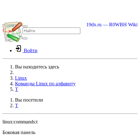
19dx.ru — R0WBH Wiki
Войти
Вы находитесь здесь
Home
Linux
Команды Linux по алфавиту
T
Вы посетили
T
linux:commands:t
Боковая панель