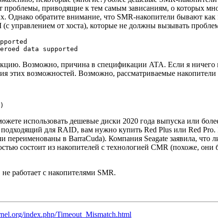
 проблемы, приводящие к тем самым зависаниям, о которых мно
х. Однако обратите внимание, что SMR-накопители бывают как 
с управлением от хоста), которые не должны вызывать проблем, 
pported

zeroed data supported
кцию. Возможно, причина в спецификации ATA. Если я ничего н
ия этих возможностей. Возможно, рассматриваемые накопители 
)
сможете использовать дешевые диски 2020 года выпуска или боле
дходящий для RAID, вам нужно купить Red Plus или Red Pro. В
ли переименованы в BarraCuda). Компания Seagate заявила, что л
стью состоит из накопителей с технологией CMR (похоже, они б
 не работает с накопителями SMR.
kernel.org/index.php/Timeout_Mismatch.html