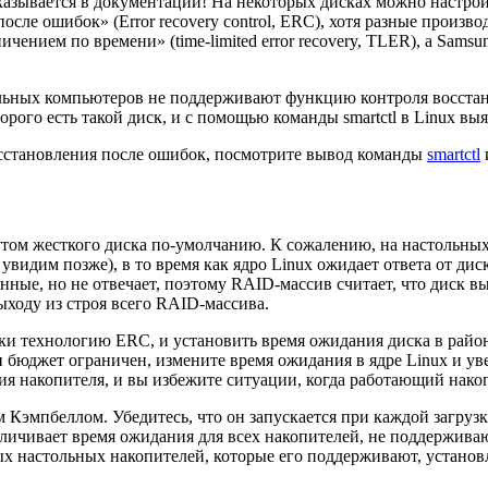
казывается в документации! На некоторых дисках можно настрои
сле ошибок» (Error recovery control, ERC), хотя разные производ
чением по времени» (time-limited error recovery, TLER), а Sam
ьных компьютеров не поддерживают функцию контроля восстано
рого есть такой диск, и с помощью команды smartctl в Linux вы
сстановления после ошибок, посмотрите вывод команды
smartctl
утом жесткого диска по-умолчанию. К сожалению, на настольных
видим позже), в то время как ядро Linux ожидает ответа от дис
нные, но не отвечает, поэтому RAID-массив считает, что диск выш
ыходу из строя всего RAID-массива.
ки технологию ERC, и установить время ожидания диска в райо
 бюджет ограничен, измените время ожидания в ядре Linux и уве
ия накопителя, и вы избежите ситуации, когда работающий накоп
Кэмпбеллом. Убедитесь, что он запускается при каждой загрузк
личивает время ожидания для всех накопителей, не поддержива
х настольных накопителей, которые его поддерживают, устано