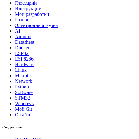
Глоссарий
Инструкции
Мои разработки
Разное
Электронный музей
AI
Arduino
Datasheet
Docker
ESP32
ESP8266
Hardware
Linux
Mikrotik
Network
Python
Software
STM32
Windows
Мой Git
О сайте
Содержание