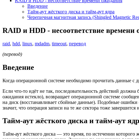
RAID и HDD - несоответствие времени ожидания
Введение
Тайм-аут жёсткого диска и тайм-аут ядра
Черепичная магнитная запись (Shingled Magnetic Re
RAID и HDD - несоответствие времени
raid
,
hdd
,
linux
,
mdadm
,
timeout
,
перевод
(перевод)
Введение
Когда операционной системе необходимо прочитать данные с ди
Если что-то идёт не так, последовательность действий должна 
ожидания истекло), возвращает операционной системе сообще
на диск (восстанавливает сбойные данные). Подобные ошибки — 
значит, что операция записи на те же сектора тоже завершится 
Тайм-аут жёсткого диска и тайм-аут яд
Тайм-аут жёсткого диска — это время, по истечении которого