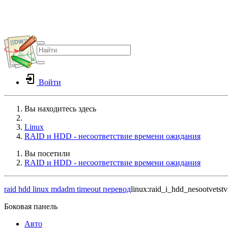
Войти
Вы находитесь здесь
Home
Linux
RAID и HDD - несоответствие времени ожидания
Вы посетили
RAID и HDD - несоответствие времени ожидания
raid
hdd
linux
mdadm
timeout
перевод
linux:raid_i_hdd_nesootvetst
Боковая панель
Авто