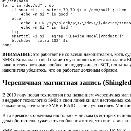
#!/bin/bash
for
 i 
in
/
dev
/
sd? ; 
do
if
 smartctl 
-l
 scterc,
70
,
70
$i
>
/
dev
/
null ; 
then
echo
-n
$i
" is good "
else
echo
180
>
/
sys
/
block
/
${i/\/dev\/}
/
device
/
timeo
echo
-n
$i
" is  bad "
fi
;

    smartctl 
-i
$i
|
egrep
"(Device Model|Product:)"
    blockdev 
--setra
1024
$i
done
ВНИМАНИЕ
: это работает не со всеми накопителями, хотя, 
SMR). Команда smartctl пытается установить время ожидания E
накопителях, которые вообще не поддерживают SCT, попытка у
накопителя убедитесь, что он работает должным образом.
Черепичная магнитная запись (Shingled
В 2019 году новая технология под названием «черепичная магни
внедряют технологию SMR в свои линейки для настольных ком
сожалению, сочетание SMR и RAID — не лучшая идея. Многие 
В то время как обычным настольным дискам (в которых исполь
дела обстоят еще хуже: есть сообщения о том, что они зависают
SMR-диски должны сообщать о поддержке команды TRIM. К со