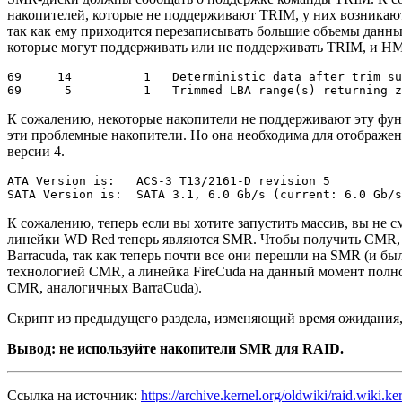
накопителей, которые не поддерживают TRIM, у них возникают
так как ему приходится перезаписывать большие объемы данны
которые могут поддерживать или не поддерживать TRIM, и HM (
69     14          1   Deterministic data after trim su
69      5          1   Trimmed LBA range(s) returning 
К сожалению, некоторые накопители не поддерживают эту фун
эти проблемные накопители. Но она необходима для отображен
версии 4.
ATA Version is:   ACS-3 T13/2161-D revision 5

SATA Version is:  SATA 3.1, 6.0 Gb/s (current: 6.0 Gb/s
К сожалению, теперь если вы хотите запустить массив, вы не 
линейки WD Red теперь являются SMR. Чтобы получить CMR, по
Barracuda, так как теперь почти все они перешли на SMR (и бы
технологией CMR, а линейка FireCuda на данный момент полно
CMR, аналогичных BarraCuda).
Скрипт из предыдущего раздела, изменяющий время ожидания,
Вывод: не используйте накопители SMR для RAID.
Ссылка на источник:
https://archive.kernel.org/oldwiki/raid.wiki.