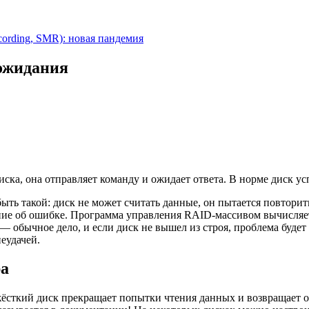
cording, SMR): новая пандемия
 ожидания
ска, она отправляет команду и ожидает ответа. В норме диск у
быть такой: диск не может считать данные, он пытается повторит
ние об ошибке. Программа управления RAID-массивом вычисляет
обычное дело, и если диск не вышел из строя, проблема будет у
неудачей.
ра
 жёсткий диск прекращает попытки чтения данных и возвращает 