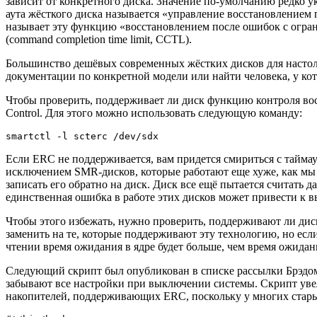
зависит от конкретного диска. Значение по-умолчанию редко у
аута жёсткого диска называется «управление восстановлением по
называет эту функцию «восстановлением после ошибок с ограни
(command completion time limit, CCTL).
Большинство дешёвых современных жёстких дисков для настол
документации по конкретной модели или найти человека, у кото
Чтобы проверить, поддерживает ли диск функцию контроля во
Control. Для этого можно использовать следующую команду:
smartctl -l scterc /dev/sdx
Если ERC не поддерживается, вам придется смириться с тайма
исключением SMR-дисков, которые работают еще хуже, как мы у
записать его обратно на диск. Диск все ещё пытается считать да
единственная ошибка в работе этих дисков может привести к в
Чтобы этого избежать, нужно проверить, поддерживают ли дис
заменить на те, которые поддерживают эту технологию, но если
чтении время ожидания в ядре будет больше, чем время ожидан
Следующий скрипт был опубликован в списке рассылки Брэдом 
забывают все настройки при выключении системы. Скрипт уве
накопителей, поддерживающих ERC, поскольку у многих стары