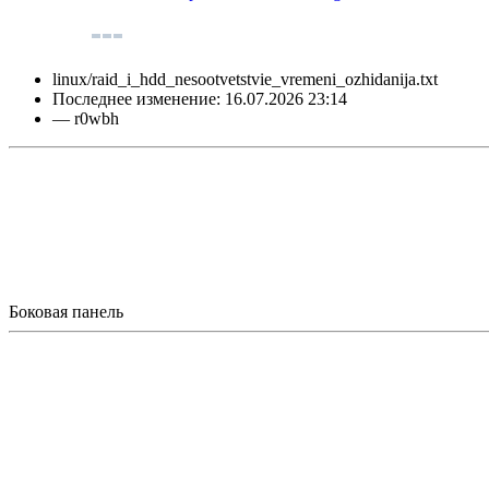
linux/raid_i_hdd_nesootvetstvie_vremeni_ozhidanija.txt
Последнее изменение:
16.07.2026 23:14
—
r0wbh
Боковая панель