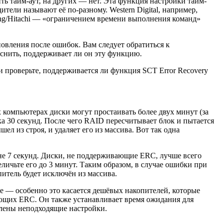
ть тайм-аут, на других — нет. Эта функция настройки тайм-
ители называют её по-разному. Western Digital, например,
sung/Hitachi — «ограничением времени выполнения команд»
вления после ошибок. Вам следует обратиться к
яснить, поддерживает ли он эту функцию.
и проверьте, поддерживается ли функция SCT Error Recovery
 компьютерах диски могут простаивать более двух минут (за
ка 30 секунд. После чего RAID пересчитывает блок и пытается
ел из строя, и удаляет его из массива. Вот так одна
не 7 секунд. Диски, не поддерживающие ERC, лучше всего
личьте его до 3 минут. Таким образом, в случае ошибки при
итель будет исключён из массива.
е — особенно это касается дешёвых накопителей, которые
ющих ERC. Он также устанавливает время ожидания для
влены неподходящие настройки.