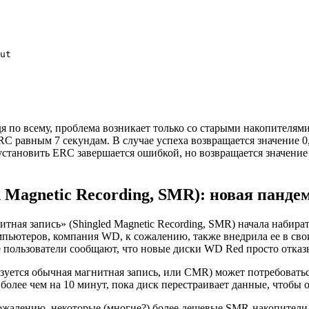
ut

судя по всему, проблема возникает только со старыми накопителя
RC равным 7 секундам. В случае успеха возвращается значение 
становить ERC завершается ошибкой, но возвращается значение 
 Magnetic Recording, SMR): новая панде
тная запись» (Shingled Magnetic Recording, SMR) начала набира
пьютеров, компания WD, к сожалению, также внедрила ее в св
пользователи сообщают, что новые диски WD Red просто отказ
зуется обычная магнитная запись, или CMR) может потребоватьс
 более чем на 10 минут, пока диск перестраивает данные, чтобы 
жалению, некоторые (многие?) более дешевые SMR-накопители 