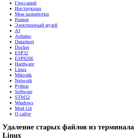
Глоссарий
Инструкции
Мои разработки
Разное
Электронный музей
AI
Arduino
Datasheet
Docker
ESP32
ESP8266
Hardware
Linux
Mikrotik
Network
Python
Software
STM32
Windows
Мой Git
О сайте
Удаление старых файлов из терминала
Linux