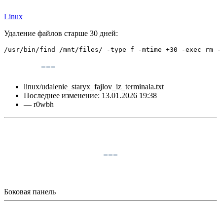
Linux
Удаление файлов старше 30 дней:
/
usr
/
bin
/
find
/
mnt
/
files
/
-type
 f 
-mtime
 +
30
-exec
rm
-
linux/udalenie_staryx_fajlov_iz_terminala.txt
Последнее изменение:
13.01.2026 19:38
—
r0wbh
Боковая панель