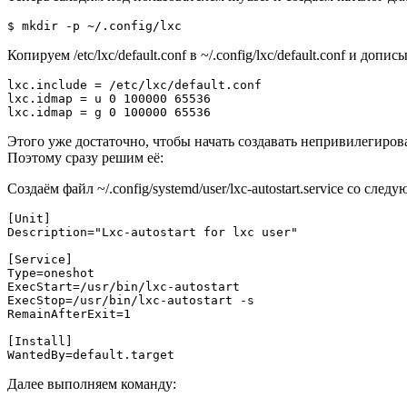
$ mkdir -p ~/.config/lxc
Копируем /etc/lxc/default.conf в ~/.config/lxc/default.conf и допи
lxc.include = /etc/lxc/default.conf

lxc.idmap = u 0 100000 65536

lxc.idmap = g 0 100000 65536
Этого уже достаточно, чтобы начать создавать непривилегиров
Поэтому сразу решим её:
Создаём файл ~/.config/systemd/user/lxc-autostart.service со сл
[Unit]

Description="Lxc-autostart for lxc user"

[Service]

Type=oneshot

ExecStart=/usr/bin/lxc-autostart

ExecStop=/usr/bin/lxc-autostart -s

RemainAfterExit=1

[Install]

WantedBy=default.target
Далее выполняем команду: