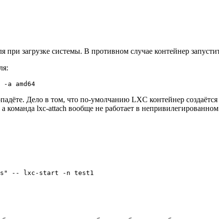
ля при загрузке системы. В противном случае контейнер запустит
ля:
 -a amd64
опадёте. Дело в том, что по-умолчанию LXC контейнер создаётся 
, а команда lxc-attach вообще не работает в непривилегированно
s" -- lxc-start -n test1