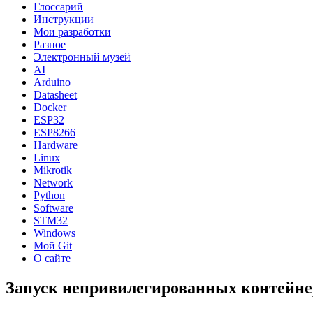
Глоссарий
Инструкции
Мои разработки
Разное
Электронный музей
AI
Arduino
Datasheet
Docker
ESP32
ESP8266
Hardware
Linux
Mikrotik
Network
Python
Software
STM32
Windows
Мой Git
О сайте
Запуск непривилегированных контейн