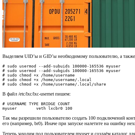
Выделяем UID’ы и GID’ы необходимому пользователю, а также 
# sudo usermod --add-subuids 100000-165536 myuser

# sudo usermod --add-subgids 100000-165536 myuser

# sudo chmod +x /home/username

# sudo chmod +x /home/username/.local

# sudo chmod +x /home/username/.local/share
В файл /etc/lxc/lxc-usernet пишем:
# USERNAME TYPE BRIDGE COUNT

myuser        veth lxcbr0 100
Так мы разрешили пользователю создать 100 подключений конте
его (например, br0). Иначе при запуске налетите на ошибку нех
Теперь заходим под пользователем myuser и создаём каталог дл