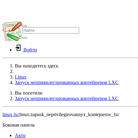
Войти
Вы находитесь здесь
Home
Linux
Запуск непривилегированных контейнеров LXC
Вы посетили
Запуск непривилегированных контейнеров LXC
linux
lxc
linux:zapusk_neprivilegirovannyx_kontejnerov_lxc
Боковая панель
Авто