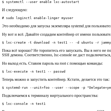
$ systemctl --user enable lxc-autostart
И следующую:
# sudo loginctl enable-linger myuser
Это необходимо для запуска экземпляра systemd для пользовате
Ну вот и всё. Давайте создадим контейнер от имени пользовате
$ lxc-create -t download -n test1 -- -d ubuntu -r jammy
Пока всё хорошо? Не торопитесь его запускать. Вы в него не п
SSH демона. Соответственно, lxc-console не даст подключиться
Но выход есть. Ставим пароль на root с помощью команды:
$ lxc-execute -n test1 -- passwd
Теперь можно и запустить контейнер. Кстати, делается это так:
$ systemd-run --unit=foo --user --scope -p "Delegate=ye
Подключаемся к терминалу виртуального пространства:
$ lxc-console -n test1