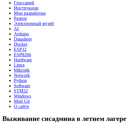
Глоссарий
Инструкции
Мои разработки
Разное
Электронный музей
AI
Arduino
Datasheet
Docker
ESP32
ESP8266
Hardware
Linux
Mikrotik
Network
Python
Software
STM32
Windows
Мой Git
О сайте
Выживание сисадмина в летнем лагере