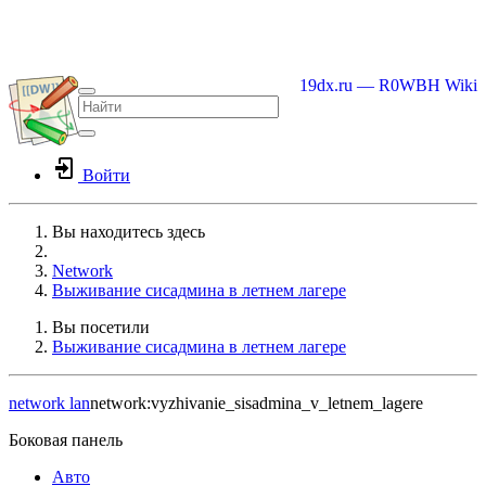
19dx.ru — R0WBH Wiki
Войти
Вы находитесь здесь
Home
Network
Выживание сисадмина в летнем лагере
Вы посетили
Выживание сисадмина в летнем лагере
network
lan
network:vyzhivanie_sisadmina_v_letnem_lagere
Боковая панель
Авто