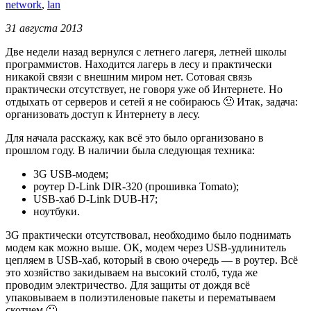
network
,
lan
31 августа 2013
Две недели назад вернулся с летнего лагеря, летней школы
программистов. Находится лагерь в лесу и практически
никакой связи с внешним миром нет. Сотовая связь
практически отсутствует, не говоря уже об Интернете. Но
отдыхать от серверов и сетей я не собираюсь 🙂 Итак, задача:
организовать доступ к Интернету в лесу.
Для начала расскажу, как всё это было организовано в
прошлом году. В наличии была следующая техника:
3G USB-модем;
роутер D-Link DIR-320 (прошивка Tomato);
USB-хаб D-Link DUB-H7;
ноутбуки.
3G практически отсутствовал, необходимо было поднимать
модем как можно выше. ОК, модем через USB-удлинитель
цепляем в USB-хаб, который в свою очередь — в роутер. Всё
это хозяйство закидываем на высокий столб, туда же
проводим электричество. Для защиты от дождя всё
упаковываем в полиэтиленовые пакеты и перематываем
скотчем 🙂