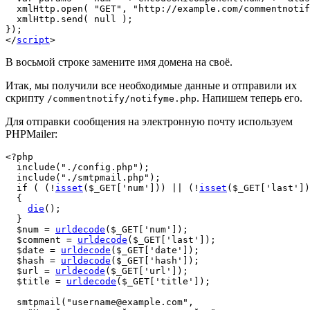
  xmlHttp.open( "GET", "http://example.com/commentnotif
  xmlHttp.send( null );

<
/
script
>
В восьмой строке замените имя домена на своё.
Итак, мы получили все необходимые данные и отправили их
скрипту
. Напишем теперь его.
/commentnotify/notifyme.php
Для отправки сообщения на электронную почту используем
PHPMailer:
<?php
include
(
"./config.php"
)
;
include
(
"./smtpmail.php"
)
;
if
(
(
!
isset
(
$_GET
[
'num'
]
)
)
||
(
!
isset
(
$_GET
[
'last'
]
)
{
die
(
)
;
}
$num
=
urldecode
(
$_GET
[
'num'
]
)
;
$comment
=
urldecode
(
$_GET
[
'last'
]
)
;
$date
=
urldecode
(
$_GET
[
'date'
]
)
;
$hash
=
urldecode
(
$_GET
[
'hash'
]
)
;
$url
=
urldecode
(
$_GET
[
'url'
]
)
;
$title
=
urldecode
(
$_GET
[
'title'
]
)
;
  smtpmail
(
"username@example.com"
,