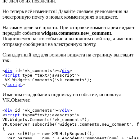
не знал об их появлении.
Но теперь всё изменится! Давайте сделаем уведомления на
электронную почту о новых комментариях в виджете.
На самом деле всё просто. При отправке комментария виджет
передаёт событие
widgets.comments.new_comment
.
Подпишемся на это событие и выполним свой код, а именно
отправку сообщения на электронную почту.
Стандартный код для вставки виджета на страницу выглядит
так:
<
div
id
=
"vk_comments"
><
/
div
>
<
script
type
=
"text/javascript"
>
<
/
script
>
Изменим его, добавив подписку на событие, используя
VK.Observer:
<
div
id
=
"vk_comments"
><
/
div
>
<
script
type
=
"text/javascript"
>
VK.Widgets.Comments("vk_comments");

VK.Observer.subscribe("widgets.comments.new_comment", f
{

  var xmlHttp = new XMLHttpRequest();

  var params = 'num=' + encodeURIComponent(num) + '
&las