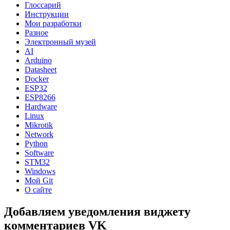
Глоссарий
Инструкции
Мои разработки
Разное
Электронный музей
AI
Arduino
Datasheet
Docker
ESP32
ESP8266
Hardware
Linux
Mikrotik
Network
Python
Software
STM32
Windows
Мой Git
О сайте
Добавляем уведомления виджету
комментариев VK