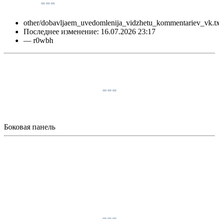
other/dobavljaem_uvedomlenija_vidzhetu_kommentariev_vk.tx
Последнее изменение:
16.07.2026 23:17
—
r0wbh
Боковая панель