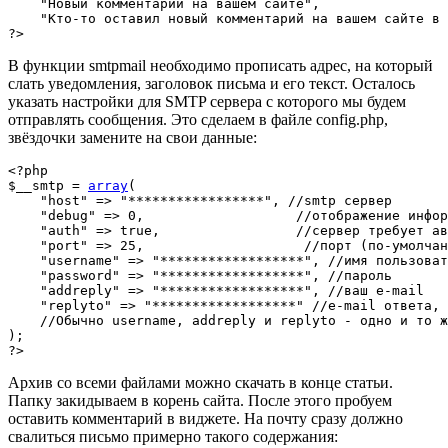
"Новый комментарий на вашем сайте"
,
"Кто-то оставил новый комментарий на вашем сайте в 
?>
В функции smtpmail необходимо прописать адрес, на который
слать уведомления, заголовок письма и его текст. Осталось
указать настройки для SMTP сервера с которого мы будем
отправлять сообщения. Это сделаем в файле config.php,
звёздочки замените на свои данные:
<?php
$__smtp
=
array
(
"host"
=>
"*****************"
,
//smtp сервер
"debug"
=>
0
,
//отображение инфор
"auth"
=>
true
,
//сервер требует ав
"port"
=>
25
,
//порт (по-умолчан
"username"
=>
"******************"
,
//имя пользоват
"password"
=>
"******************"
,
//пароль
"addreply"
=>
"******************"
,
//ваш е-mail
"replyto"
=>
"******************"
//e-mail ответа, 
//Обычно username, addreply и replyto - одно и то ж
)
;
?>
Архив со всеми файлами можно скачать в конце статьи.
Папку закидываем в корень сайта. После этого пробуем
оставить комментарий в виджете. На почту сразу должно
свалиться письмо примерно такого содержания: