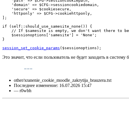
'path'
=>
$CFG
->
sessioncookiepath
,
'domain'
=>
$CFG
->
sessioncookiedomain
,
'secure'
=>
$cookiesecure
,
'httponly'
=>
$CFG
->
cookiehttponly
,
]
;
if
(
self
::
should_use_samesite_none
(
)
)
{
// If $samesite is empty, we don't want there to be
$sessionoptions
[
'samesite'
]
=
'None'
;
}
session_set_cookie_params
(
$sessionoptions
)
;
Это значит, что если пользователь не будет заходить в систему 
other/xranenie_cookie_moodle_zakrytija_brauzera.txt
Последнее изменение:
16.07.2026 15:47
—
r0wbh