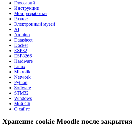
Глоссарий
Инструкции
Мои разработки
Разное
Электронный музей
AI
Arduino
Datasheet
Docker
ESP32
ESP8266
Hardware
Linux
Mikrotik
Network
Python
Software
STM32
Windows
Мой Git
О сайте
Хранение cookie Moodle после закрытия