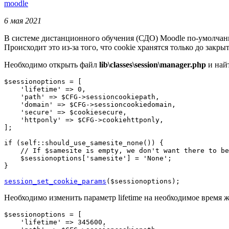
moodle
6 мая 2021
В системе дистанционного обучения (СДО) Moodle по-умолчанию
Происходит это из-за того, что cookie хранятся только до закр
Необходимо открыть файл
lib\classes\session\manager.php
и найт
$sessionoptions
=
[
'lifetime'
=>
0
,
'path'
=>
$CFG
->
sessioncookiepath
,
'domain'
=>
$CFG
->
sessioncookiedomain
,
'secure'
=>
$cookiesecure
,
'httponly'
=>
$CFG
->
cookiehttponly
,
]
;
if
(
self
::
should_use_samesite_none
(
)
)
{
// If $samesite is empty, we don't want there to be
$sessionoptions
[
'samesite'
]
=
'None'
;
}
session_set_cookie_params
(
$sessionoptions
)
;
Необходимо изменить параметр lifetime на необходимое время ж
$sessionoptions
=
[
'lifetime'
=>
345600
,