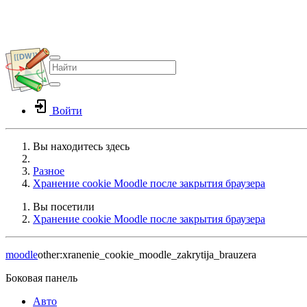
Войти
Вы находитесь здесь
Home
Разное
Хранение cookie Moodle после закрытия браузера
Вы посетили
Хранение cookie Moodle после закрытия браузера
moodle
other:xranenie_cookie_moodle_zakrytija_brauzera
Боковая панель
Авто