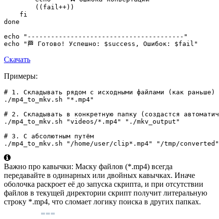
(
(
fail++
)
)
fi
done
echo
"----------------------------------------"
echo
"🏁 Готово! Успешно: 
$success
, Ошибок: 
$fail
"
Скачать
Примеры:
# 1. Складывать рядом с исходными файлами (как раньше)
.
/
mp4_to_mkv.sh 
"*.mp4"
# 2. Складывать в конкретную папку (создастся автоматич
.
/
mp4_to_mkv.sh 
"videos/*.mp4"
"./mkv_output"
# 3. С абсолютным путём
.
/
mp4_to_mkv.sh 
"/home/user/clip*.mp4"
"/tmp/converted"
Важно про кавычки: Маску файлов (*.mp4) всегда
передавайте в одинарных или двойных кавычках. Иначе
оболочка раскроет её до запуска скрипта, и при отсутствии
файлов в текущей директории скрипт получит литеральную
строку *.mp4, что сломает логику поиска в других папках.