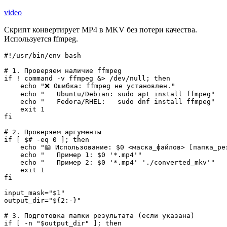
video
Скрипт конвертирует MP4 в MKV без потери качества.
Используется ffmpeg.
#!/usr/bin/env bash
# 1. Проверяем наличие ffmpeg
if
!
command
-v
ffmpeg
&>
/
dev
/
null; 
then
echo
"❌ Ошибка: ffmpeg не установлен."
echo
"   Ubuntu/Debian: sudo apt install ffmpeg"
echo
"   Fedora/RHEL:   sudo dnf install ffmpeg"
exit
1
fi
# 2. Проверяем аргументы
if
[
$#
-eq
0
]
; 
then
echo
"📖 Использование: $0 <маска_файлов> [папка_ре
echo
"   Пример 1: $0 '*.mp4'"
echo
"   Пример 2: $0 '*.mp4' './converted_mkv'"
exit
1
fi
input_mask
=
"$1"
output_dir
=
"
${2:-}
"
# 3. Подготовка папки результата (если указана)
if
[
-n
"
$output_dir
"
]
; 
then