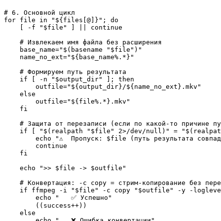
# 6. Основной цикл
for
file
in
"
${files[@]}
"
; 
do
[
-f
"
$file
"
]
||
continue
# Извлекаем имя файла без расширения
base_name
=
"
$(basename "$file")
"
name_no_ext
=
"
${base_name%.*}
"
# Формируем путь результата
if
[
-n
"
$output_dir
"
]
; 
then
outfile
=
"
${output_dir}
/
${name_no_ext}
.mkv"
else
outfile
=
"
${file%.*}
.mkv"
fi
# Защита от перезаписи (если по какой-то причине пу
if
[
"
$(realpath "$file" 2>/dev/null)
"
 = 
"
$(realpat
echo
"⚠️  Пропуск: 
$file
 (путь результата совпад
continue
fi
echo
">> 
$file
 -> 
$outfile
"
# Конвертация: -c copy = стрим-копирование без пере
if
ffmpeg
-i
"
$file
"
-c
 copy 
"
$outfile
"
-y
-logleve
echo
"   ✅ Успешно"
(
(
success++
)
)
else
echo
"   ❌ Ошибка конвертации"