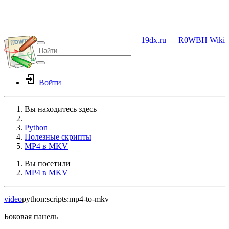
19dx.ru — R0WBH Wiki
Войти
Вы находитесь здесь
Home
Python
Полезные скрипты
MP4 в MKV
Вы посетили
MP4 в MKV
video
python:scripts:mp4-to-mkv
Боковая панель