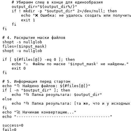
# Убираем слеш в конце для единообразия
output_dir
=
"
${output_dir%/}
"
if
!
mkdir
-p
"
$output_dir
"
2
>/
dev
/
null; 
then
echo
"❌ Ошибка: не удалось создать или получит
exit
1
fi
fi
# 4. Раскрытие маски файлов
shopt
-s
files
=
(
$input_mask
)
shopt
-u
 nullglob

if
[
${#files[@]}
-eq
0
]
; 
then
echo
"⚠️  Файлы по маске '
$input_mask
' не найдены."
exit
0
fi
# 5. Информация перед стартом
echo
"📁 Найдено файлов: 
${#files[@]}
"
if
[
-n
"
$output_dir
"
]
; 
then
echo
"📂 Папка результата: 
$output_dir
"
else
echo
"📂 Папка результата: [та же, что и у исходных
fi
echo
"🚀 Начинаю конвертацию..."
echo
"----------------------------------------"
success
=
0
fail
=
0