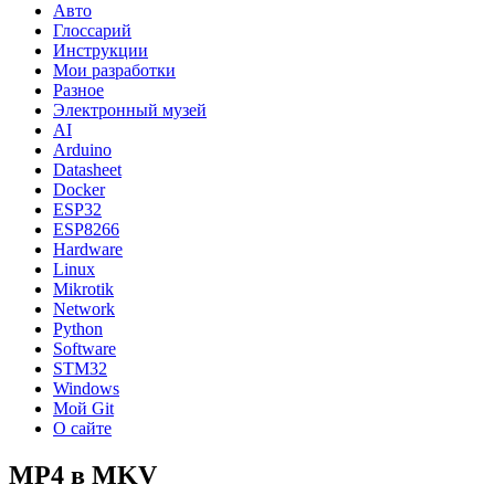
Авто
Глоссарий
Инструкции
Мои разработки
Разное
Электронный музей
AI
Arduino
Datasheet
Docker
ESP32
ESP8266
Hardware
Linux
Mikrotik
Network
Python
Software
STM32
Windows
Мой Git
О сайте
MP4 в MKV