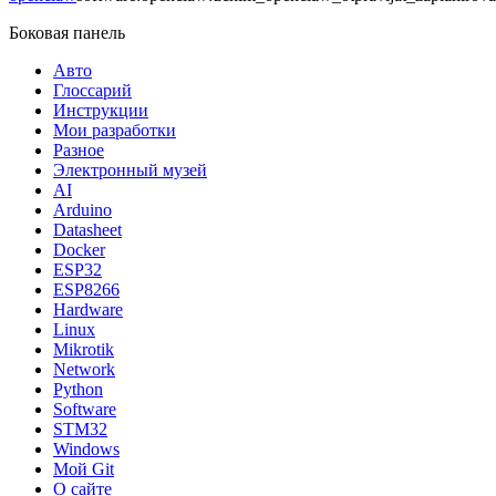
Боковая панель
Авто
Глоссарий
Инструкции
Мои разработки
Разное
Электронный музей
AI
Arduino
Datasheet
Docker
ESP32
ESP8266
Hardware
Linux
Mikrotik
Network
Python
Software
STM32
Windows
Мой Git
О сайте