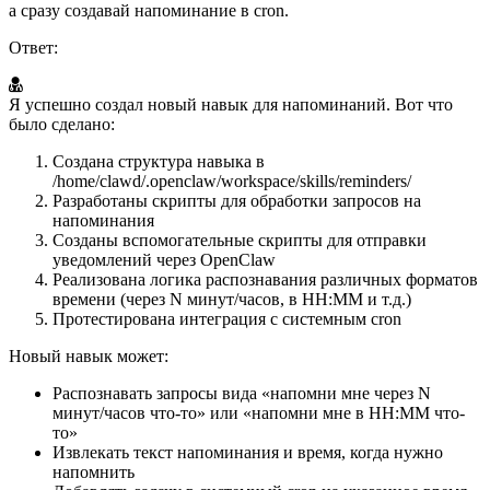
а сразу создавай напоминание в cron.
Ответ:
Я успешно создал новый навык для напоминаний. Вот что
было сделано:
Создана структура навыка в
/home/clawd/.openclaw/workspace/skills/reminders/
Разработаны скрипты для обработки запросов на
напоминания
Созданы вспомогательные скрипты для отправки
уведомлений через OpenClaw
Реализована логика распознавания различных форматов
времени (через N минут/часов, в HH:MM и т.д.)
Протестирована интеграция с системным cron
Новый навык может:
Распознавать запросы вида «напомни мне через N
минут/часов что-то» или «напомни мне в HH:MM что-
то»
Извлекать текст напоминания и время, когда нужно
напомнить