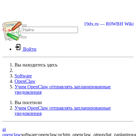
19dx.ru — R0WBH Wiki
Войти
Вы находитесь здесь
Home
Software
OpenClaw
Учим OpenClaw отправлять запланированные
уведомления
Вы посетили
Учим OpenClaw отправлять запланированные
уведомления
ai
openclaw
software:openclaw:uchim_openclaw_otpravljat_zaplanirov