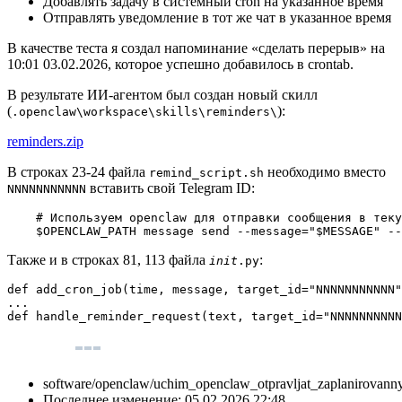
Добавлять задачу в системный cron на указанное время
Отправлять уведомление в тот же чат в указанное время
В качестве теста я создал напоминание «сделать перерыв» на
10:01 03.02.2026, которое успешно добавилось в crontab.
В результате ИИ-агентом был создан новый скилл
(
):
.openclaw\workspace\skills\reminders\
reminders.zip
В строках 23-24 файла
необходимо вместо
remind_script.sh
вставить свой Telegram ID:
NNNNNNNNNNN
    # Используем openclaw для отправки сообщения в теку
    $OPENCLAW_PATH message send --message="$MESSAGE" --
Также и в строках 81, 113 файла
:
init
.py
def add_cron_job(time, message, target_id="NNNNNNNNNNN"
...

def handle_reminder_request(text, target_id="NNNNNNNNNN
software/openclaw/uchim_openclaw_otpravljat_zaplanirovanny
Последнее изменение:
05.02.2026 22:48