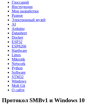
Глоссарий
Инструкции
Мои разработки
Разное
Электронный музей
AI
Arduino
Datasheet
Docker
ESP32
ESP8266
Hardware
Linux
Mikrotik
Network
Python
Software
STM32
Windows
Мой Git
О сайте
Протокол SMBv1 и Windows 10