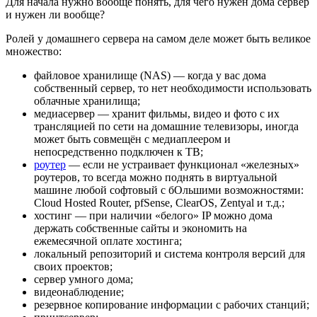
Для начала нужно вообще понять, для чего нужен дома сервер
и нужен ли вообще?
Ролей у домашнего сервера на самом деле может быть великое
множество:
файловое хранилище (NAS) — когда у вас дома
собственный сервер, то нет необходимости использовать
облачные хранилища;
медиасервер — хранит фильмы, видео и фото с их
трансляцией по сети на домашние телевизоры, иногда
может быть совмещён с медиаплеером и
непосредственно подключен к ТВ;
роутер
— если не устраивает функционал «железных»
роутеров, то всегда можно поднять в виртуальной
машине любой софтовый с бОльшими возможностями:
Cloud Hosted Router, pfSense, ClearOS, Zentyal и т.д.;
хостинг — при наличии «белого» IP можно дома
держать собственные сайты и экономить на
ежемесячной оплате хостинга;
локальный репозиторий и система контроля версий для
своих проектов;
сервер умного дома;
видеонаблюдение;
резервное копирование информации с рабочих станций;