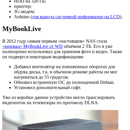
HDD на 320 ГБ;
принтер;
3G-модем;
Arduino (
для вывода системной информации на LCD
).
MyBookLive
В 2012 году самым первым «настоящим» NAS стала
«книжка» MyBookLive от WD
объёмом 2 ТБ. Его я уже
полноценно использовал для хранения фото и видео. Также
он подвергся некоторым модификациям:
Добавил вентилятор на пониженных оборотах для
обдува диска, т.к. в обычном режиме работы он мог
нагреваться до 55 градусов.
Обновил встроенную ОС до полноценной Debian.
Установил дополнительный софт.
Уже из коробки данное устройство могло транслировать
видеопоток на телевизоры по протоколу DLNA.