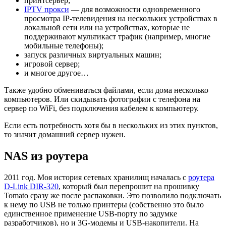
принтсервер;
IPTV прокси
— для возможности одновременного
просмотра IP-телевидения на нескольких устройствах в
локальной сети или на устройствах, которые не
поддерживают мультикаст трафик (например, многие
мобильные телефоны);
запуск различных виртуальных машин;
игровой сервер;
и многое другое…
Также удобно обмениваться файлами, если дома несколько
компьютеров. Или скидывать фотографии с телефона на
сервер по WiFi, без подключения кабелем к компьютеру.
Если есть потребность хотя бы в нескольких из этих пунктов,
то значит домашний сервер нужен.
NAS из роутера
2011 год. Моя история сетевых хранилищ началась с
роутера
D-Link DIR-320
, который был перепрошит на прошивку
Tomato сразу же после распаковки. Это позволило подключать
к нему по USB не только принтеры (собственно это было
единственное применение USB-порту по задумке
разработчиков), но и 3G-модемы и USB-накопители. На