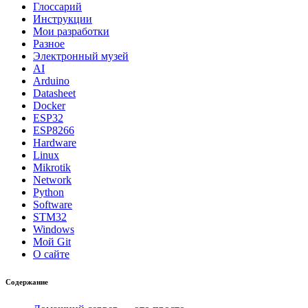
Глоссарий
Инструкции
Мои разработки
Разное
Электронный музей
AI
Arduino
Datasheet
Docker
ESP32
ESP8266
Hardware
Linux
Mikrotik
Network
Python
Software
STM32
Windows
Мой Git
О сайте
Содержание