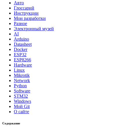
Авто
Глоссарий
Инструкции
Мои разработки
Разное
Электронный музей
AI
Arduino
Datasheet
Docker
ESP32
ESP8266
Hardware
Linux
Mikrotik
Network
Python
Software
STM32
Windows
Мой Git
О сайте
Содержание