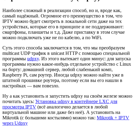
Наиболее сложный в реализации способ, но и, вроде как,
самый надёжный. Огромное его преимущество в том, что
IPTV можно будет смотреть в локальной сети даже на тех
устройствах, которые его в принципе и не поддерживают:
смартфоны, планшеты и т.д. Даже приставку в этом случае
можно подключать уже не по кабелю, а по WiFi.
Суть этого способа заключается в том, что мы преобразуем
multicast UDP трафик в unicast HTTP с помощью специальной
программы
udpxy
. Из этого вытекает один минус: для запуска
программы нужно какое-нибудь отдельное устройство с Linux
на борту: домашний сервер, любой слабенький комп,
Raspberry Pi, сам роутер. Иногда udpxy можно найти уже в
штатной прошивке роутера, поэтому если вы его нашли в
настройках — вам повезло.
Ну а как установить и запустить udpxy на своём железе можно
почитать здесь:
Установка udpxy в контейнере LXC для
просмотра IPTV
(всё аналогично делается в любой
виртуальной машине или даже без неё). А установить на
Mikrotik (с большими костылями) можно так:
Mikrotik + IPTV
через Udpxy