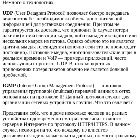
Немного о технологиях:
UDP
(User Datagram Protocol) позволяет быстро передавать
видеопоток без необходимости обмена дополнительной
информацией для установки соединения. При этом не
гарантируется их доставка, что приводит (в случае потери
пакетов) к пикселизации кадров, либо выпадению одного или
нескольких кадров из потока. Однако обычно это не является
критичным для телевидения (конечно если это не происходит
постоянно). Потоковые медиа, многопользовательские игры в
реальном времени и VoIP — примеры приложений, часто
использующих протокол UDP. В этих конкретных
приложениях потеря пакетов обычно не является большой
проблемой.
IGMP
(Internet Group Management Protocol) — протокол
управления групповой (multicast) передачей данных в сетях,
основанных на протоколе IP. Данный протокол служит для
организации сетевых устройств в группы. Что это означает?
Представим себе, что в доме несколько человек на разных
устройствах одновременно смотрят телеканал с одного
сервера в Интернете по протоколу HTTP/HTTPS. В данном
случае, несмотря на то, что каждому из клиентов
доставляются одинаковые пакеты данных, по магистральному