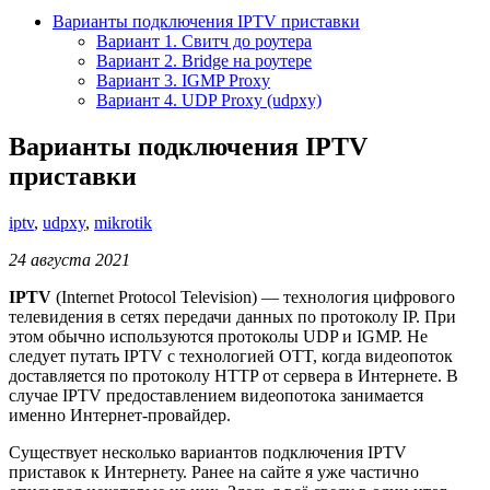
Варианты подключения IPTV приставки
Вариант 1. Свитч до роутера
Вариант 2. Bridge на роутере
Вариант 3. IGMP Proxy
Вариант 4. UDP Proxy (udpxy)
Варианты подключения IPTV
приставки
iptv
,
udpxy
,
mikrotik
24 августа 2021
IPTV
(Internet Protocol Television) — технология цифрового
телевидения в сетях передачи данных по протоколу IP. При
этом обычно используются протоколы UDP и IGMP. Не
следует путать IPTV с технологией OTT, когда видеопоток
доставляется по протоколу HTTP от сервера в Интернете. В
случае IPTV предоставлением видеопотока занимается
именно Интернет-провайдер.
Существует несколько вариантов подключения IPTV
приставок к Интернету. Ранее на сайте я уже частично