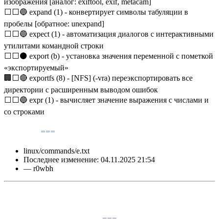
изображения [аналог: exiftool, exif, metacam]
⬜⬜🔵 expand (1) - конвертирует символы табуляции в
пробелы [обратное: unexpand]
⬜⬜🔵 expect (1) - автоматизация диалогов с интерактивными
утилитами командной строки
⬜⬜⚫ export (b) - установка значения переменной с пометкой
«экспортируемый»
🏢⬜🔴 exportfs (8) - [NFS] (-vra) переэкспортировать все
директории с расширенным выводом ошибок
⬜⬜🔵 expr (1) - вычисляет значение выражения с числами и
со строками
linux/commands/e.txt
Последнее изменение:
04.11.2025 21:54
—
r0wbh