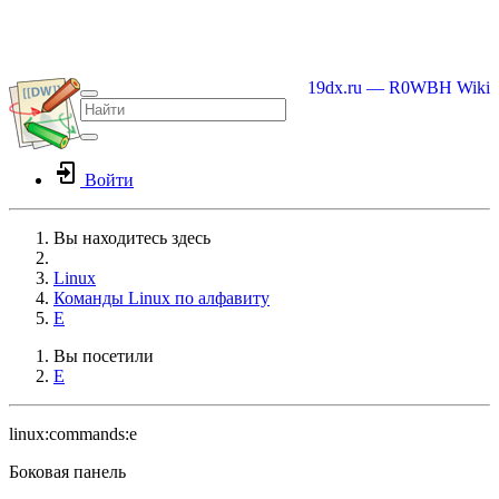
19dx.ru — R0WBH Wiki
Войти
Вы находитесь здесь
Home
Linux
Команды Linux по алфавиту
E
Вы посетили
E
linux:commands:e
Боковая панель