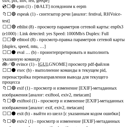
sxiv, pix, imv, feh, geeqie]
💿⬜🔵 epm (1) - [⊚ALT] псевдоним к eepm
📁⬜🔵 espeak (1) - синтезатор речи [аналог: festival, RHVoice-
test]
⬜⬜🔴 ethlist (8) - просмотр параметров сетевой карты: enp0s3
(e1000) : Link detected: yes Speed: 1000Mb/s Duplex: Full
⬜⬜🔴 ethtool (8) - просмотр-правка параметров сетевой карты
[duplex, speed, mtu, …]
⬜⬜⚫ eval … (b) - проинтерпретировать и выполнить
указанную команду
🧰✅🔵 evince (1) - [
GUI
,GNOME] просмотр pdf-файлов
⬜⬜⚫ exec (b) - выполнение команды в текущем pid,
перенастройка перенаправления вывода для текущего
процесса
📁⬜🔵 exif (1) - просмотр и изменение [EXIF]-метаданных
изображения [аналог: exiftool, exiv2, metacam]
📁⬜🔵 exiftool (1) - просмотр и изменение [EXIF]-метаданных
изображения [аналог: exif, exiv2, metacam]
⬜⬜⚫ exit (b) - выйти из шелл [с указанным кодом ошибки]
📁⬜🔵 exiv2 (1) - просмотр и изменение [EXIF]-метаданных