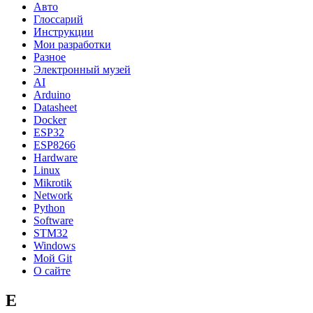
Авто
Глоссарий
Инструкции
Мои разработки
Разное
Электронный музей
AI
Arduino
Datasheet
Docker
ESP32
ESP8266
Hardware
Linux
Mikrotik
Network
Python
Software
STM32
Windows
Мой Git
О сайте
E