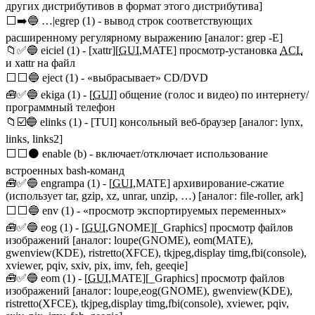
других дистрибутивов в формат этого дистрибутива]
⬜➡️🔵 …|egrep (1) - вывод строк соответствующих
расширенному регулярному выражению [аналог: grep -E]
📁✅🔵 eiciel (1) - [xattr][
GUI
,MATE] просмотр-установка
ACL
и xattr на файл
⬜⬜🔵 eject (1) - «выбрасывает» CD/DVD
🧰✅🔵 ekiga (1) - [
GUI
] общение (голос и видео) по интернету/
программный телефон
📁☑️🔵 elinks (1) - [TUI] консольный веб-браузер [аналог: lynx,
links, links2]
⬜⬜⚫ enable (b) - включает/отключает использование
встроенных bash-команд
🧰✅🔵 engrampa (1) - [
GUI
,MATE] архивирование-сжатие
(использует tar, gzip, xz, unrar, unzip, …) [аналог: file-roller, ark]
⬜⬜🔵 env (1) - «просмотр экспортируемых переменных»
🧰✅🔵 eog (1) - [
GUI
,GNOME][_Graphics] просмотр файлов
изображений [аналог: loupe(GNOME), eom(MATE),
gwenview(KDE), ristretto(XFCE), tkjpeg,display timg,fbi(console),
xviewer, pqiv, sxiv, pix, imv, feh, geeqie]
🧰✅🔵 eom (1) - [
GUI
,MATE][_Graphics] просмотр файлов
изображений [аналог: loupe,eog(GNOME), gwenview(KDE),
ristretto(XFCE), tkjpeg,display timg,fbi(console), xviewer, pqiv,