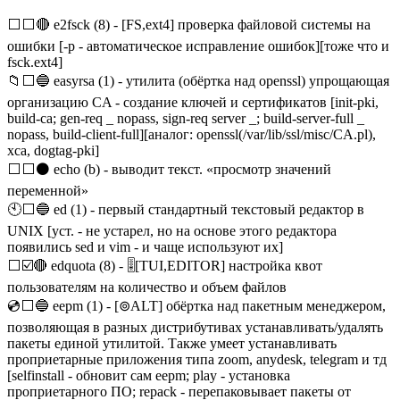
⬜⬜🔴 e2fsck (8) - [FS,ext4] проверка файловой системы на
ошибки [-p - автоматическое исправление ошибок][тоже что и
fsck.ext4]
📁⬜🔵 easyrsa (1) - утилита (обёртка над openssl) упрощающая
организацию CA - создание ключей и сертификатов [init-pki,
build-ca; gen-req _ nopass, sign-req server _; build-server-full _
nopass, build-client-full][аналог: openssl(/var/lib/ssl/misc/CA.pl),
xca, dogtag-pki]
⬜⬜⚫ echo (b) - выводит текст. «просмотр значений
переменной»
🕙⬜🔵 ed (1) - первый стандартный текстовый редактор в
UNIX [уст. - не устарел, но на основе этого редактора
появились sed и vim - и чаще используют их]
⬜☑️🔴 edquota (8) - 🎚️[TUI,EDITOR] настройка квот
пользователям на количество и объем файлов
💿⬜🔵 eepm (1) - [⊚ALT] обёртка над пакетным менеджером,
позволяющая в разных дистрибутивах устанавливать/удалять
пакеты единой утилитой. Также умеет устанавливать
проприетарные приложения типа zoom, anydesk, telegram и тд
[selfinstall - обновит сам eepm; play - установка
проприетарного ПО; repack - перепаковывает пакеты от