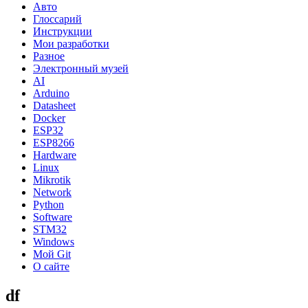
Авто
Глоссарий
Инструкции
Мои разработки
Разное
Электронный музей
AI
Arduino
Datasheet
Docker
ESP32
ESP8266
Hardware
Linux
Mikrotik
Network
Python
Software
STM32
Windows
Мой Git
О сайте
df