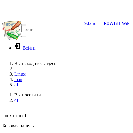
19dx.ru — R0WBH Wiki
Войти
Вы находитесь здесь
Home
Linux
man
df
Вы посетили
df
linux:man:df
Боковая панель