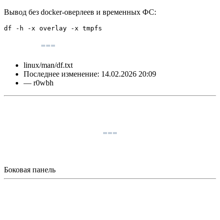
Вывод без docker-оверлеев и временных ФС:
df -h -x overlay -x tmpfs
linux/man/df.txt
Последнее изменение:
14.02.2026 20:09
—
r0wbh
Боковая панель