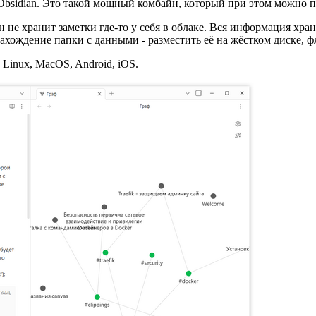
 Obsidian. Это такой мощный комбайн, который при этом можно 
н не хранит заметки где-то у себя в облаке. Вся информация хра
хождение папки с данными - разместить её на жёстком диске, фл
Linux, MacOS, Android, iOS.