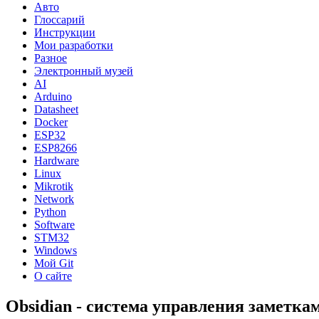
Авто
Глоссарий
Инструкции
Мои разработки
Разное
Электронный музей
AI
Arduino
Datasheet
Docker
ESP32
ESP8266
Hardware
Linux
Mikrotik
Network
Python
Software
STM32
Windows
Мой Git
О сайте
Obsidian - система управления заметка