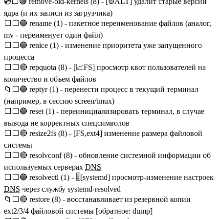
💿⬜🔴 remove-old-kernels (8) - [⊚ALT] удалит старые версии
ядра (и их записи из загрузчика)
⬜⬜🔵 rename (1) - пакетное переименование файлов (аналог,
mv - переименует один файл)
⬜⬜🔵 renice (1) - изменение приоритета уже запущенного
процесса
⬜⬜🔴 repquota (8) - [📈FS] просмотр квот пользователей на
количество и объем файлов
📁⬜🔵 reptyr (1) - перенести процесс в текущий терминал
(например, в сессию screen/tmux)
⬜⬜🔵 reset (1) - переинициализировать терминал, в случае
вывода не корректных спецсимволов
⬜⬜🔴 resize2fs (8) - [FS,ext4] изменение размера файловой
системы
⬜⬜🔴 resolvconf (8) - обновление системной информации об
используемых серверах
DNS
⬜⬜🔵 resolvectl (1) - 🎚️[systemd] просмотр-изменение настроек
DNS
через службу systemd-resolved
📁⬜🔴 restore (8) - восстанавливает из резервной копии
ext2/3/4 файловой системы [обратное: dump]