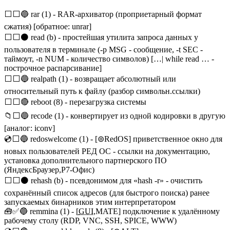
⬜⬜🔵 rar (1) - RAR-архиватор (проприетарный формат
сжатия) [обратное: unrar]
⬜⬜⚫ read (b) - простейшая утилита запроса данных у
пользователя в терминале (-p MSG - сообщение, -t SEC -
таймоут, -n NUM - количество символов) […| while read … -
построчное распарсивание]
⬜⬜🔵 realpath (1) - возвращает абсолютный или
относительный путь к файлу (разбор символьн.ссылки)
⬜⬜🔴 reboot (8) - перезагрузка системы
📁⬜🔵 recode (1) - конвертирует из одной кодировки в другую
[аналог: iconv]
💿⬜🔵 redoswelcome (1) - [⊚RedOS] приветственное окно для
новых пользователей РЕД ОС - ссылки на документацию,
установка дополнительного партнерского ПО
(ЯндексБраузер,Р7-Офис)
⬜⬜⚫ rehash (b) - псевдонимом для «hash -r» - очистить
сохранённый список адресов (для быстрого поиска) ранее
запускаемых бинарников этим интерпретатором
🧰✅🔵 remmina (1) - [
GUI
,MATE] подключение к удалённому
рабочему столу (RDP, VNC, SSH, SPICE, WWW)