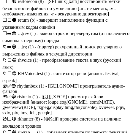
⬜⬜🔴 restorecon (8) - [SELinux][xattr] восстановить метки
безопасности файлов по умолчанию [-n - не менять, -v -
отображать изменения, -r - рекурсивно директорию]
⬜⬜⚫ return (b) - завершит выполнение функции с
указанным кодом ошибки
⬜➡️🔵 …|rev (1) - вывод строк в перевёрнутом (от последнего
символа к первому) порядке
📁➡️🔵 …|rg (1) - (ripgrep) рекурсивный поиск регулярного
выражения в файлах в текущий директории
📁⬜🔵 rhvoice (1) - преобразование текста в звук (русский
язык)
📁⬜🔵 RHVoice-test (1) - синтезатор речи [аналог: festival,
espeak]
🧰✅🔵 rhythmbox (1) - [
GUI
,GNOME] проигрыватель аудио-
файлов
🧰✅🔵 ristretto (1) - [
GUI
,XFCE] просмотр файлов
изображений [аналог: loupe,eog(GNOME), eom(MATE),
gwenview(KDE), tkjpeg,display timg,fbi(console), xviewer, pqiv,
sxiv, pix, imv, feh, geeqie]
💿⬜🔴 rkhunter (8) - [⊚Kali] проверка системы на наличие
закладок и троянов
📁⬜🔵 rlwrap … (1) - добавляет утилите поддержку функций