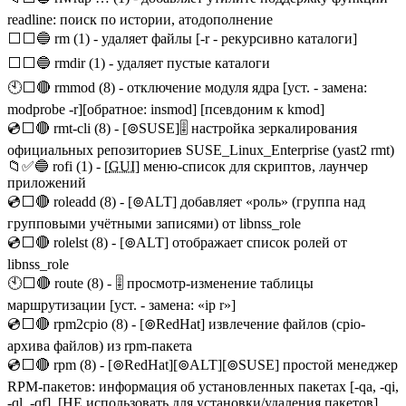
readline: поиск по истории, атодополнение
⬜⬜🔵 rm (1) - удаляет файлы [-r - рекурсивно каталоги]
⬜⬜🔵 rmdir (1) - удаляет пустые каталоги
🕙⬜🔴 rmmod (8) - отключение модуля ядра [уст. - замена:
modprobe -r][обратное: insmod] [псевдоним к kmod]
💿⬜🔴 rmt-cli (8) - [⊚SUSE]🎚️ настройка зеркалирования
официальных репозиториев SUSE_Linux_Enterprise (yast2 rmt)
📁✅🔵 rofi (1) - [
GUI
] меню-список для скриптов, лаунчер
приложений
💿⬜🔴 roleadd (8) - [⊚ALT] добавляет «роль» (группа над
групповыми учётными записями) от libnss_role
💿⬜🔴 rolelst (8) - [⊚ALT] отображает список ролей от
libnss_role
🕙⬜🔴 route (8) - 🎚️ просмотр-изменение таблицы
маршрутизации [уст. - замена: «ip r»]
💿⬜🔴 rpm2cpio (8) - [⊚RedHat] извлечение файлов (cpio-
архива файлов) из rpm-пакета
💿⬜🔴 rpm (8) - [⊚RedHat][⊚ALT][⊚SUSE] простой менеджер
RPM-пакетов: информация об установленных пакетах [-qa, -qi,
-ql, -qf]. [НЕ использовать для установки/удаления пакетов]