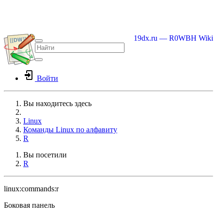
19dx.ru — R0WBH Wiki
Войти
Вы находитесь здесь
Home
Linux
Команды Linux по алфавиту
R
Вы посетили
R
linux:commands:r
Боковая панель