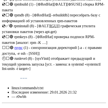
💿⬜🔵 rpmbuild (1) - [⊚RedHat][⊚ALT][⊚SUSE] сборка RPM-
пакета
💿⬜🔴 rpmdb (8) - [⊚RedHat][–rebuilddb] пересобрать базу с
информацией об установленных rpm-пакетов
💿✅🔴 rpminstall (8) - [⊚ALT][
GUI
] графическая утилита
установки пакетов (через apt-get)
💿⬜🔴 rpmkeys (8) - [⊚RedHat] проверка подписи RPM-
пакетов [аналог: rpm -K …]
⬜⬜🔵
rsync
(1) - синхронизация директорий [-a - с правами
доступа, -e ssh - [SSH]]
🕙⬜🔴 runlevel (8) - [sysVinit] отображает предыдущий и
текущий уровень запуска [уст. - замена: в systemd «systemctl
list-units -t target»]
linux/commands/r.txt
Последнее изменение:
29.01.2026 21:32
—
r0wbh