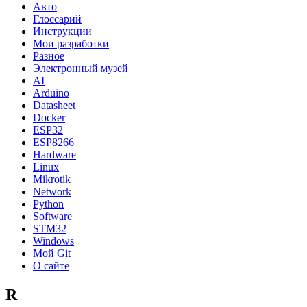
Авто
Глоссарий
Инструкции
Мои разработки
Разное
Электронный музей
AI
Arduino
Datasheet
Docker
ESP32
ESP8266
Hardware
Linux
Mikrotik
Network
Python
Software
STM32
Windows
Мой Git
О сайте
R