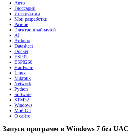
Авто
Глоссарий
Инструкции
Мои разработки
Разное
Электронный музей
AI
Arduino
Datasheet
Docker
ESP32
ESP8266
Hardware
Linux
Mikrotik
Network
Python
Software
STM32
Windows
Мой Git
О сайте
Запуск программ в Windows 7 без UAC